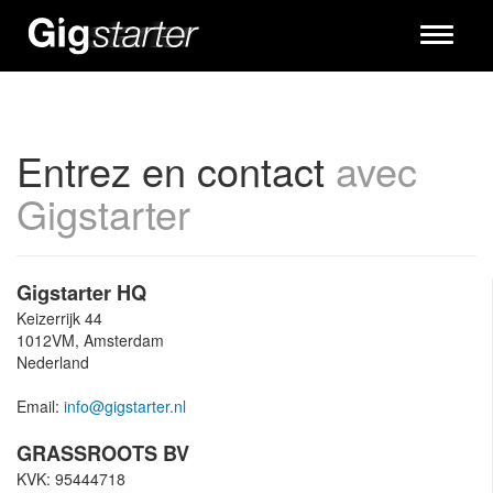
Toggle
navigati
Entrez en contact
avec
Gigstarter
Gigstarter HQ
Keizerrijk 44
1012VM, Amsterdam
Nederland
Email:
info@gigstarter.nl
GRASSROOTS BV
KVK: 95444718