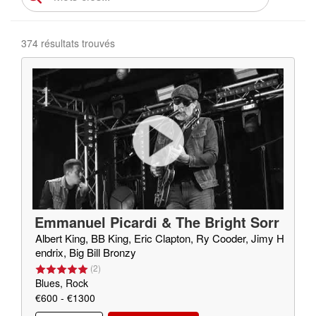
374 résultats trouvés
Emmanuel Picardi & The Bright Sorr
ow
Albert King, BB King, Eric Clapton, Ry Cooder, Jimy H
endrix, Big Bill Bronzy
(
2
)
Blues, Rock
€600 - €1300