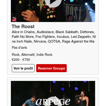
The Roost
Alice in Chains, Audioslave, Black Sabbath, Deftones,
Faith No More, Foo Fighters, Incubus, Led Zeppelin, Ni
ne Inch Nails, Nirvana, QOTSA, Rage Against the Ma
chine, Red Fang, Royal Blood, SOAD, Soundgarden, T
Pas d'avis
riggerfinger, Truck Fighters, Wolfmother
Rock, Alternatif, Indie Rock
€200 - €750
Voir le profil
Reserver Groupe