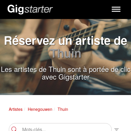
Toggle
navigati
Réservez un artiste de
Thuin
Les artistes de Thuin sont à portée de clic
avec Gigstarter
Artistes
Henegouwen
Thuin