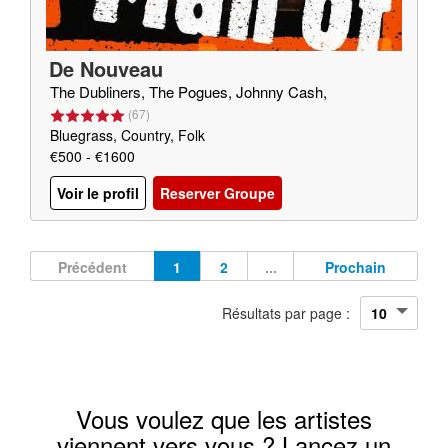
De Nouveau
The Dubliners, The Pogues, Johnny Cash,
(
67
)
Bluegrass, Country, Folk
€500 - €1600
Voir le profil
Reserver Groupe
Précédent
1
2
...
Prochain
Résultats par page :
Vous voulez que les artistes
viennent vers vous ? Lancez un