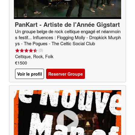
PanKart - Artiste de l'Année Gigstart
er 2020
Un groupe belge de rock celtique engagé et néanmoin
s festif... Influences : Flogging Molly - Dropkick Murph
ys - The Pogues - The Celtic Social Club
(
3
)
Celtique, Rock, Folk
€1500
Voir le profil
Reserver Groupe