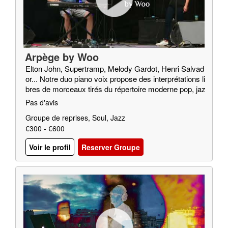
Arpège by Woo
Elton John, Supertramp, Melody Gardot, Henri Salvad
or... Notre duo piano voix propose des interprétations li
bres de morceaux tirés du répertoire moderne pop, jaz
z, soul…
Pas d'avis
Groupe de reprises, Soul, Jazz
€300 - €600
Voir le profil
Reserver Groupe