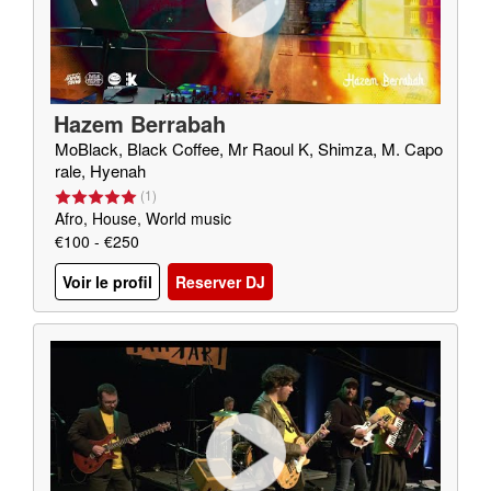
Hazem Berrabah
MoBlack, Black Coffee, Mr Raoul K, Shimza, M. Capo
rale, Hyenah
(
1
)
Afro, House, World music
€100 - €250
Voir le profil
Reserver DJ