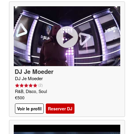
DJ Je Moeder
DJ Je Moeder
(
2
)
R&B, Disco, Soul
€500
Voir le profil
Reserver DJ