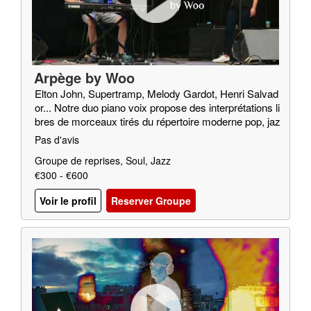
Arpège by Woo
Elton John, Supertramp, Melody Gardot, Henri Salvad
or... Notre duo piano voix propose des interprétations li
bres de morceaux tirés du répertoire moderne pop, jaz
z, soul…
Pas d'avis
Groupe de reprises, Soul, Jazz
€300 - €600
Voir le profil
Reserver Groupe