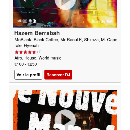
Hazem Berrabah
MoBlack, Black Coffee, Mr Raoul K, Shimza, M. Capo
rale, Hyenah
(
1
)
Afro, House, World music
€100 - €250
Voir le profil
Reserver DJ