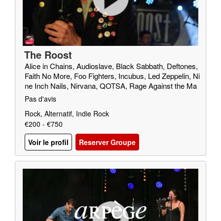
The Roost
Alice in Chains, Audioslave, Black Sabbath, Deftones,
Faith No More, Foo Fighters, Incubus, Led Zeppelin, Ni
ne Inch Nails, Nirvana, QOTSA, Rage Against the Ma
chine, Red Fang, Royal Blood, SOAD, Soundgarden, T
Pas d'avis
riggerfinger, Truck Fighters, Wolfmother
Rock, Alternatif, Indie Rock
€200 - €750
Voir le profil
Reserver Groupe