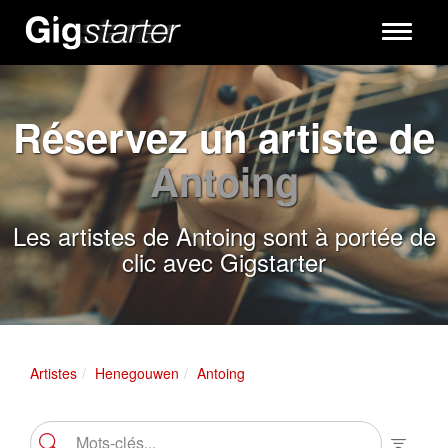
Toggle
navigati
Réservez un artiste de
Antoing
Les artistes de Antoing sont à portée de
clic avec Gigstarter
Artistes
Henegouwen
Antoing