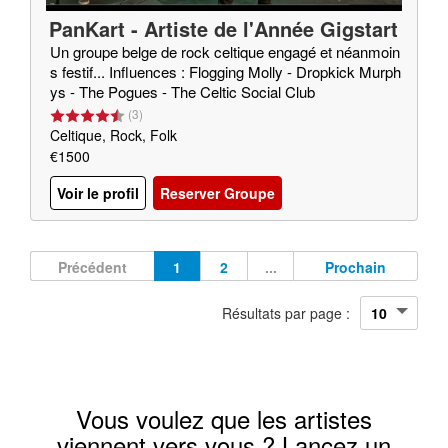
PanKart - Artiste de l'Année Gigstart
er 2020
Un groupe belge de rock celtique engagé et néanmoin
s festif... Influences : Flogging Molly - Dropkick Murph
ys - The Pogues - The Celtic Social Club
(
3
)
Celtique, Rock, Folk
€1500
Voir le profil
Reserver Groupe
Précédent
1
2
...
Prochain
Résultats par page :
Vous voulez que les artistes
viennent vers vous ? Lancez un