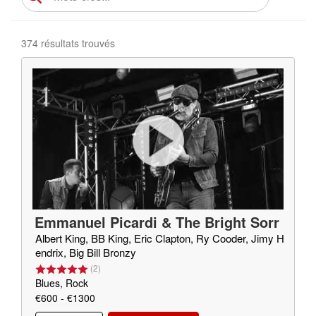
374 résultats trouvés
Emmanuel Picardi & The Bright Sorr
ow
Albert King, BB King, Eric Clapton, Ry Cooder, Jimy H
endrix, Big Bill Bronzy
(
2
)
Blues, Rock
€600 - €1300