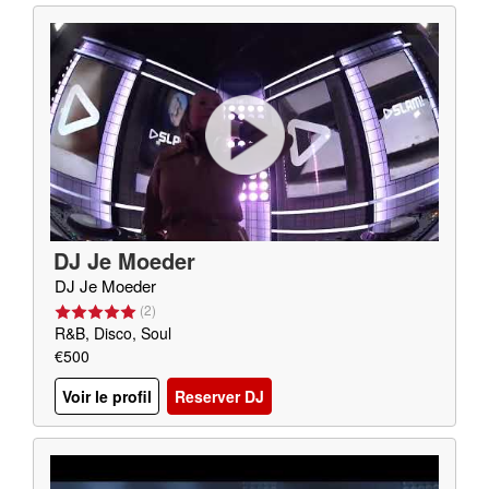
DJ Je Moeder
DJ Je Moeder
(
2
)
R&B, Disco, Soul
€500
Voir le profil
Reserver DJ