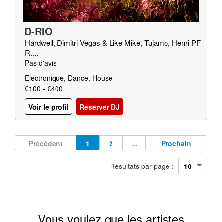
D-RIO
Hardwell, Dimitri Vegas & Like Mike, Tujamo, Henri PF
R,...
Pas d'avis
Electronique, Dance, House
€100 - €400
Voir le profil
Reserver DJ
Précédent
1
2
...
Prochain
Résultats par page :
Vous voulez que les artistes