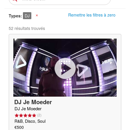
Remettre les filtres à zero
Types
DJ
X
52 résultats trouvés
DJ Je Moeder
DJ Je Moeder
(
2
)
R&B, Disco, Soul
€500