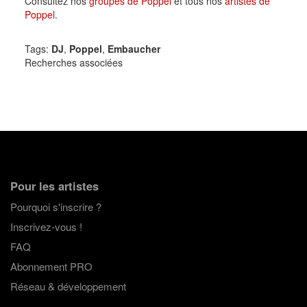
Consultez nos
groupes de Poppel
et tous nos
artistes de
Poppel
.
Tags:
DJ
,
Poppel
,
Embaucher
Recherches associées
Pour les artistes
Pourquoi s'inscrire ?
Inscrivez-vous !
FAQ
Abonnement PRO
Réseau & développement