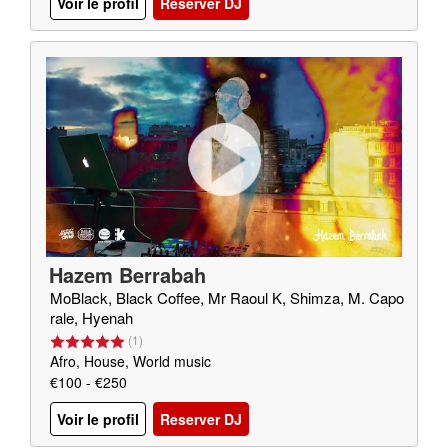
Voir le profil
Reserver DJ
Hazem Berrabah
MoBlack, Black Coffee, Mr Raoul K, Shimza, M. Capo
rale, Hyenah
(
1
)
Afro, House, World music
€100 - €250
Voir le profil
Reserver DJ