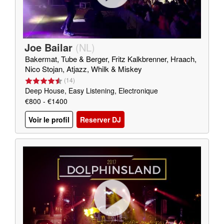
Joe Bailar
(
NL
)
Bakermat, Tube & Berger, Fritz Kalkbrenner, Hraach,
Nico Stojan, Atjazz, Whilk & Miskey
(
14
)
Deep House, Easy Listening, Electronique
€800 - €1400
Voir le profil
Reserver DJ