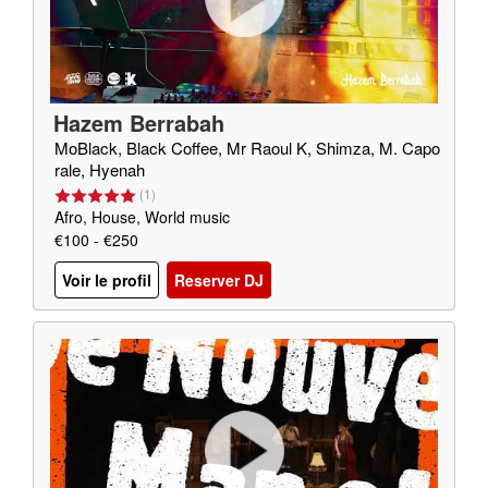
Hazem Berrabah
MoBlack, Black Coffee, Mr Raoul K, Shimza, M. Capo
rale, Hyenah
(
1
)
Afro, House, World music
€100 - €250
Voir le profil
Reserver DJ