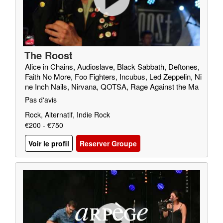
The Roost
Alice in Chains, Audioslave, Black Sabbath, Deftones,
Faith No More, Foo Fighters, Incubus, Led Zeppelin, Ni
ne Inch Nails, Nirvana, QOTSA, Rage Against the Ma
chine, Red Fang, Royal Blood, SOAD, Soundgarden, T
Pas d'avis
riggerfinger, Truck Fighters, Wolfmother
Rock, Alternatif, Indie Rock
€200 - €750
Voir le profil
Reserver Groupe