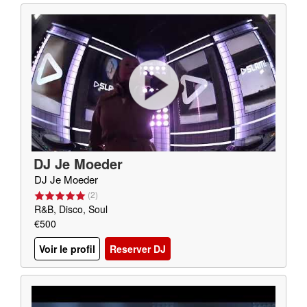
DJ Je Moeder
DJ Je Moeder
(
2
)
R&B, Disco, Soul
€500
Voir le profil
Reserver DJ