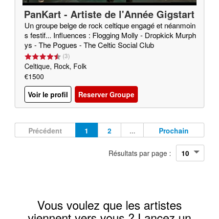
PanKart - Artiste de l'Année Gigstart
er 2020
Un groupe belge de rock celtique engagé et néanmoin
s festif... Influences : Flogging Molly - Dropkick Murph
ys - The Pogues - The Celtic Social Club
(
3
)
Celtique, Rock, Folk
€1500
Voir le profil
Reserver Groupe
Précédent
1
2
...
Prochain
Résultats par page :
Vous voulez que les artistes
viennent vers vous ? Lancez un