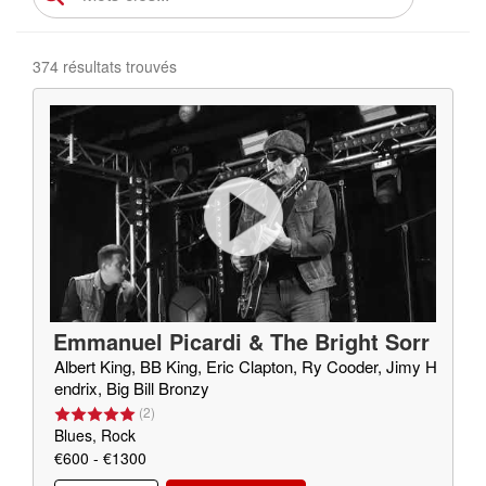
374 résultats trouvés
Emmanuel Picardi & The Bright Sorr
ow
Albert King, BB King, Eric Clapton, Ry Cooder, Jimy H
endrix, Big Bill Bronzy
(
2
)
Blues, Rock
€600 - €1300