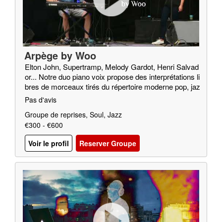
Arpège by Woo
Elton John, Supertramp, Melody Gardot, Henri Salvad
or... Notre duo piano voix propose des interprétations li
bres de morceaux tirés du répertoire moderne pop, jaz
z, soul…
Pas d'avis
Groupe de reprises, Soul, Jazz
€300 - €600
Voir le profil
Reserver Groupe