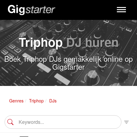
Toggle
navigati
Triphop
DJ huren
Boek Triphop DJs gemakkelijk online op
Gigstarter
Genres
Triphop
DJs