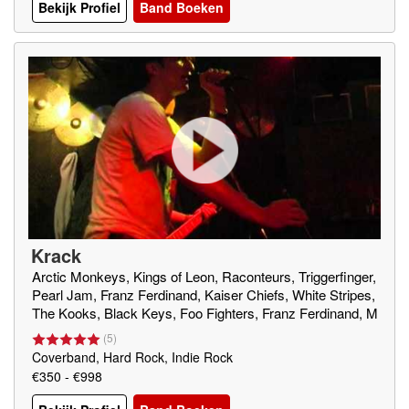
Bekijk Profiel
Band Boeken
Krack
Arctic Monkeys, Kings of Leon, Raconteurs, Triggerfinger,
Pearl Jam, Franz Ferdinand, Kaiser Chiefs, White Stripes,
The Kooks, Black Keys, Foo Fighters, Franz Ferdinand, M
use, Fun Lovin' Criminals, The Strokes, Supergrass, Green
(
5
)
Day, Beastie Boys
Coverband, Hard Rock, Indie Rock
€350 - €998