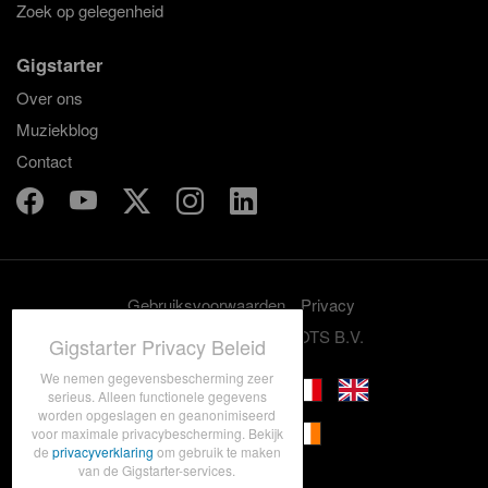
Zoek op gelegenheid
Gigstarter
Over ons
Muziekblog
Contact
Gebruiksvoorwaarden
Privacy
© 2012-2026 GRASSROOTS B.V.
Gigstarter Privacy Beleid
We nemen gegevensbescherming zeer
serieus. Alleen functionele gegevens
worden opgeslagen en geanonimiseerd
voor maximale privacybescherming. Bekijk
de
privacyverklaring
om gebruik te maken
van de Gigstarter-services.