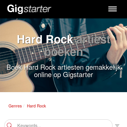
Toggle
navigati
Hard Rock
artiest
boeken
Boek Hard Rock artiesten gemakkelijk
online op Gigstarter
Genres
Hard Rock