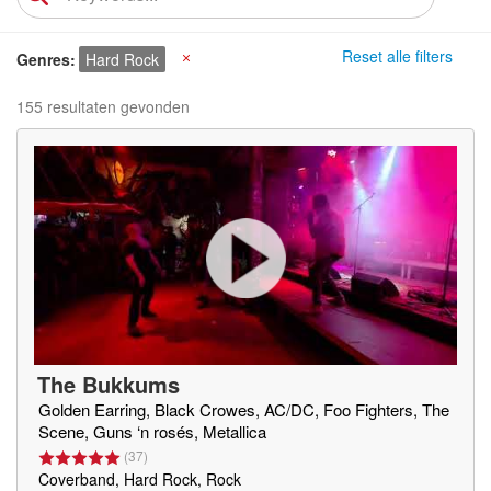
Reset alle filters
Genres
Hard Rock
X
155 resultaten gevonden
The Bukkums
Golden Earring, Black Crowes, AC/DC, Foo Fighters, The
Scene, Guns ‘n rosés, Metallica
(
37
)
Coverband, Hard Rock, Rock