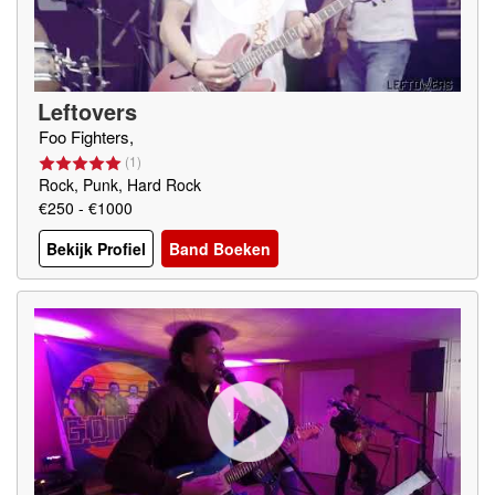
Leftovers
Foo Fighters,
(
1
)
Rock, Punk, Hard Rock
€250 - €1000
Bekijk Profiel
Band Boeken