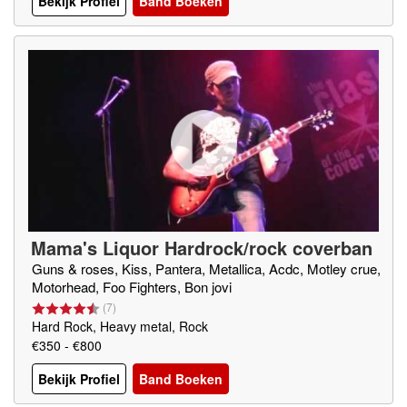
Bekijk Profiel
Band Boeken
Mama's Liquor Hardrock/rock coverban
d
Guns & roses, Kiss, Pantera, Metallica, Acdc, Motley crue,
Motorhead, Foo Fighters, Bon jovi
(
7
)
Hard Rock, Heavy metal, Rock
€350 - €800
Bekijk Profiel
Band Boeken