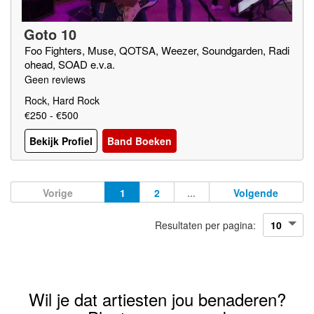
Goto 10
Foo Fighters, Muse, QOTSA, Weezer, Soundgarden, Radi
ohead, SOAD e.v.a.
Geen reviews
Rock, Hard Rock
€250 - €500
Bekijk Profiel
Band Boeken
Vorige
1
2
...
Volgende
Resultaten per pagina:
Wil je dat artiesten jou benaderen?