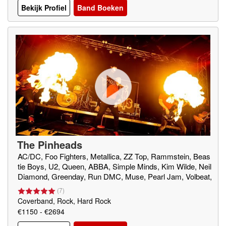
Bekijk Profiel
Band Boeken
The Pinheads
AC/DC, Foo Fighters, Metallica, ZZ Top, Rammstein, Beas
tie Boys, U2, Queen, ABBA, Simple Minds, Kim Wilde, Neil
Diamond, Greenday, Run DMC, Muse, Pearl Jam, Volbeat,
Nirvana, Cypress Hill, Tenecious D, Dolly Parton, Linkin Pa
(
7
)
rk, Dirty Daddies
Coverband, Rock, Hard Rock
€1150 - €2694