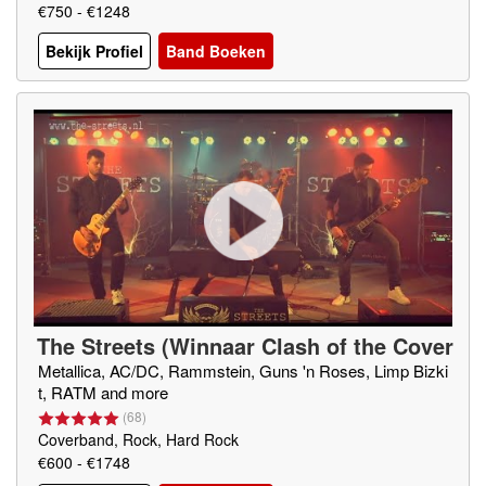
€750 - €1248
Bekijk Profiel
Band Boeken
The Streets (Winnaar Clash of the Cover
bands)
Metallica, AC/DC, Rammstein, Guns 'n Roses, Limp Bizki
t, RATM and more
(
68
)
Coverband, Rock, Hard Rock
€600 - €1748