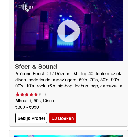
Sfeer & Sound
Allround Feest DJ / Drive-in DJ: Top 40, foute muziek,
disco, nederlands, meezingers, 60's, 70's, 80's, 90's,
00's, 10’s, rock, r&b, hip-hop, techno, pop, carnaval, a
près-ski, hardcore, hardstyle, house
(
33
)
Allround, 90s, Disco
€300 - €950
Bekijk Profiel
DJ Boeken