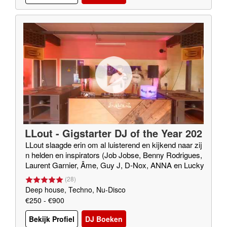
LLout - Gigstarter DJ of the Year 202
0
LLout slaagde erin om al luisterend en kijkend naar zij
n helden en inspirators (Job Jobse, Benny Rodrigues,
Laurent Garnier, Âme, Guy J, D-Nox, ANNA en Lucky
Done Gone (o.v.a.)) een eigen eclectische sound te be
(
28
)
lichamen. DUS: Elke klus durft ie aan!
Deep house, Techno, Nu-Disco
€250 - €900
Bekijk Profiel
DJ Boeken