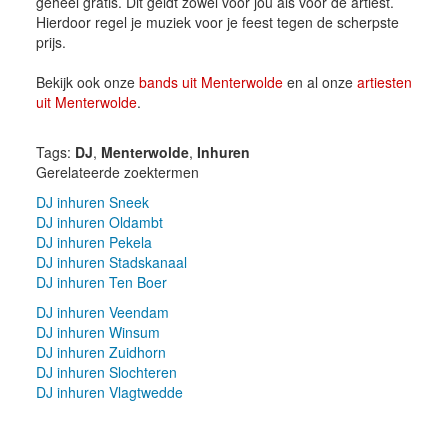
geheel gratis. Dit geldt zowel voor jou als voor de artiest.
Hierdoor regel je muziek voor je feest tegen de scherpste
prijs.
Bekijk ook onze
bands uit Menterwolde
en al onze
artiesten
uit Menterwolde
.
Tags:
DJ
,
Menterwolde
,
Inhuren
Gerelateerde zoektermen
DJ inhuren Sneek
DJ inhuren Oldambt
DJ inhuren Pekela
DJ inhuren Stadskanaal
DJ inhuren Ten Boer
DJ inhuren Veendam
DJ inhuren Winsum
DJ inhuren Zuidhorn
DJ inhuren Slochteren
DJ inhuren Vlagtwedde