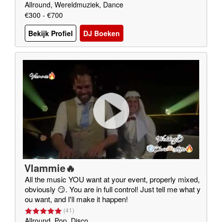
Allround, Wereldmuziek, Dance
€300 - €700
Bekijk Profiel
DJ Boeken
Vlammie🔥
All the music YOU want at your event, properly mixed,
obviously 😏. You are in full control! Just tell me what y
ou want, and I'll make it happen!
(
41
)
Allround, Pop, Disco