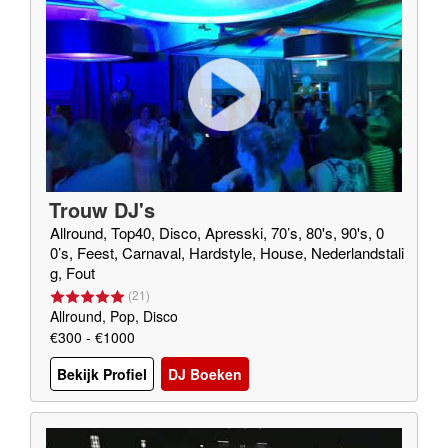
Trouw DJ's
Allround, Top40, Disco, Apresski, 70’s, 80's, 90's, 0
0’s, Feest, Carnaval, Hardstyle, House, Nederlandstali
g, Fout
(
21
)
Allround, Pop, Disco
€300 - €1000
Bekijk Profiel
DJ Boeken