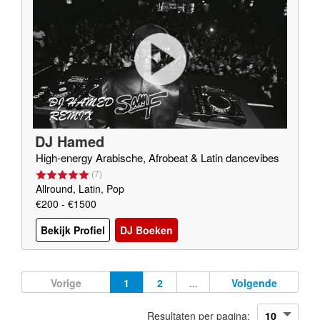
DJ Hamed
High-energy Arabische, Afrobeat & Latin dancevibes
(
7
)
Allround, Latin, Pop
€200 - €1500
Bekijk Profiel
DJ Boeken
Vorige
1
2
...
Volgende
Resultaten per pagina: