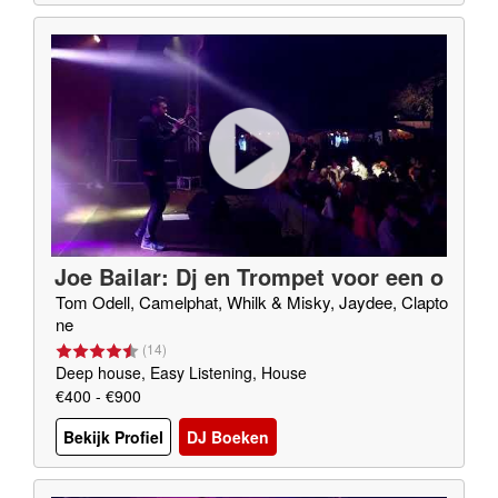
Joe Bailar: Dj en Trompet voor een o
nvergetelijk feest
Tom Odell, Camelphat, Whilk & Misky, Jaydee, Clapto
ne
(
14
)
Deep house, Easy Listening, House
€400 - €900
Bekijk Profiel
DJ Boeken