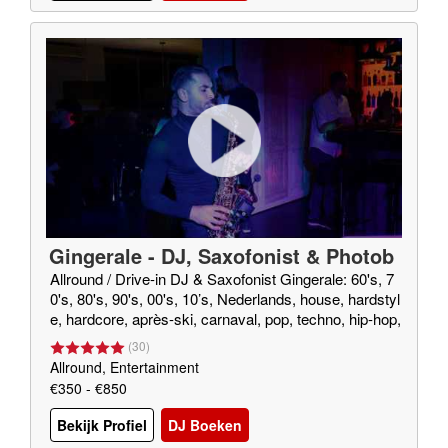
Gingerale - DJ, Saxofonist & Photob
ooth!
Allround / Drive-in DJ & Saxofonist Gingerale: 60's, 7
0's, 80's, 90's, 00's, 10’s, Nederlands, house, hardstyl
e, hardcore, après-ski, carnaval, pop, techno, hip-hop,
R&B, blues, gospel, (smooth) jazz, rock, rock&roll, twi
(
30
)
st, foute muziek, top 40 etc.
Allround, Entertainment
€350 - €850
Bekijk Profiel
DJ Boeken