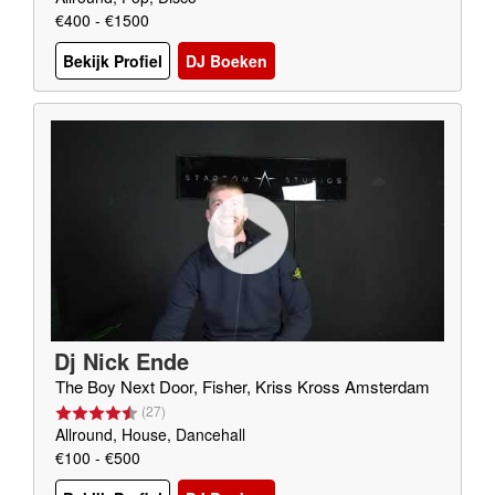
€400 - €1500
Bekijk Profiel
DJ Boeken
Dj Nick Ende
The Boy Next Door, Fisher, Kriss Kross Amsterdam
(
27
)
Allround, House, Dancehall
€100 - €500