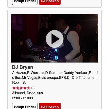
Bekijk Profiel
DJ Boeken
DJ Bryan
A.Hazes,R Werrens,D Summer,Daddy Yankee ,Ronni
e flex,Mr Vegas,Elvis crespo,SFB,Dr Dre,Tina turner,
Robin S.
(
70
)
Allround, Disco, 90s
€200 - €1000
Bekijk Profiel
DJ Boeken