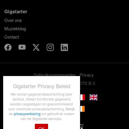
Gigstarter
Over ons
Muziekblog
Contact
Gebruiksvoorwaarden
Privacy
© 2012-2026 GRASSROOTS B.V.
Gigstarter Privacy Beleid
We nemen gegevensbescherming zeer
serieus. Alleen functionele gegevens
worden opgeslagen en geanonimiseerd
voor maximale privacybescherming. Bekijk
de
privacyverklaring
om gebruik te maken
van de Gigstarter-services.
OK