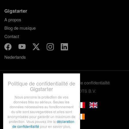
Gigstarter
A propos
Blog de musique
Contact
Nederlands
Politique de confidentialité de
Termes et conditions
Politique de confidentialité
Gigstarter
© 2012-2026 GRASSROOTS B.V.
Nous prenons la protection de vos
données très au sérieux. Seules les
données nécessaires au fonctionnement
du site sont sauvegardées et elles sont
anonymisées pour garantir un maximum de
protection. Vous pouvez lire la
déclaration
de confidentialité
pour en savoir plus.