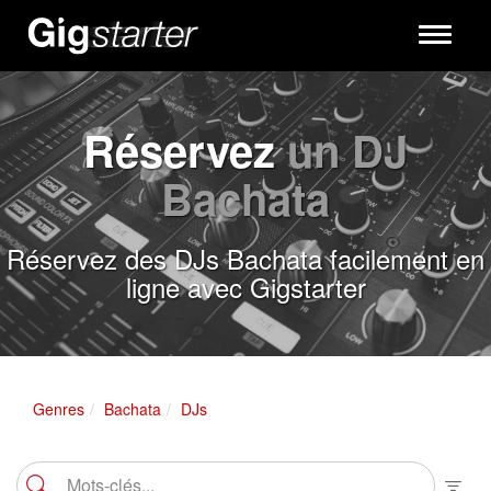
Toggle
navigati
Réservez
un DJ
Bachata
Réservez des DJs Bachata facilement en
ligne avec Gigstarter
Genres
Bachata
DJs