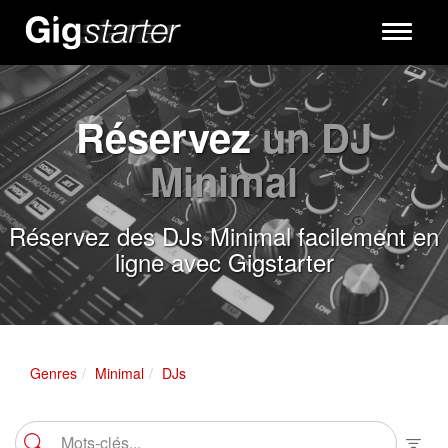
Toggle
navigati
Réservez
un DJ
Minimal
Réservez des DJs Minimal facilement en
ligne avec Gigstarter
Genres
Minimal
DJs