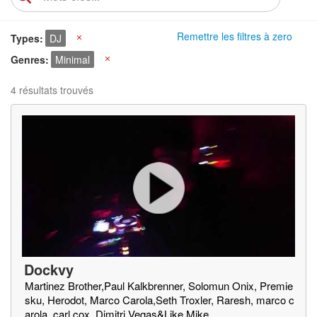
Remettre les filtres à zero
Types
DJ
X
Genres
Minimal
X
4 résultats trouvés
Dockvy
Martinez Brother,Paul Kalkbrenner, Solomun Onix, Premie
sku, Herodot, Marco Carola,Seth Troxler, Raresh, marco c
arola, carl cox, Dimitri Vegas&Like Mike