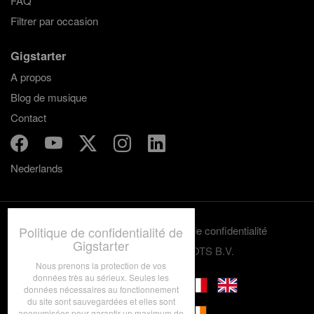
FAQ
Filtrer par occasion
Gigstarter
A propos
Blog de musique
Contact
Nederlands
Politique de confidentialité de
Termes et conditions
Politique de confidentialité
Gigstarter
© 2012-2026 GRASSROOTS B.V.
Nous prenons la protection de vos
données très au sérieux. Seules les
données nécessaires au fonctionnement
du site sont sauvegardées et elles sont
anonymisées pour garantir un maximum de