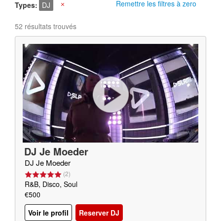
Remettre les filtres à zero
Types
DJ
X
52 résultats trouvés
DJ Je Moeder
DJ Je Moeder
(
2
)
R&B, Disco, Soul
€500
Voir le profil
Reserver DJ