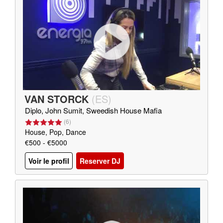
VAN STORCK
(
ES
)
Diplo, John Sumit, Sweedish House Mafia
(
6
)
House, Pop, Dance
€500 - €5000
Voir le profil
Reserver DJ