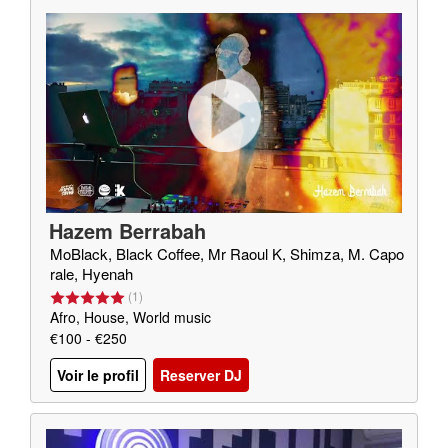
Hazem Berrabah
MoBlack, Black Coffee, Mr Raoul K, Shimza, M. Capo
rale, Hyenah
(
1
)
Afro, House, World music
€100 - €250
Voir le profil
Reserver DJ