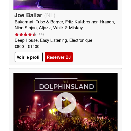
Joe Bailar
(
NL
)
Bakermat, Tube & Berger, Fritz Kalkbrenner, Hraach,
Nico Stojan, Atjazz, Whilk & Miskey
(
14
)
Deep House, Easy Listening, Electronique
€800 - €1400
Voir le profil
Reserver DJ