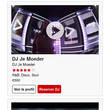
DJ Je Moeder
DJ Je Moeder
(
2
)
R&B, Disco, Soul
€500
Voir le profil
Reserver DJ