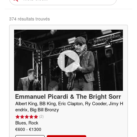
374 résultats trouvés
Emmanuel Picardi & The Bright Sorr
ow
Albert King, BB King, Eric Clapton, Ry Cooder, Jimy H
endrix, Big Bill Bronzy
(
2
)
Blues, Rock
€600 - €1300