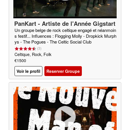
PanKart - Artiste de l'Année Gigstart
er 2020
Un groupe belge de rock celtique engagé et néanmoin
s festif... Influences : Flogging Molly - Dropkick Murph
ys - The Pogues - The Celtic Social Club
(
3
)
Celtique, Rock, Folk
€1500
Voir le profil
Reserver Groupe