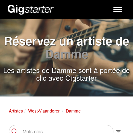
Toggle
navigati
Réservez un artiste de
Damme
Les artistes de Damme sont à portée de
clic avec Gigstarter
Artistes
West-Vlaanderen
Damme