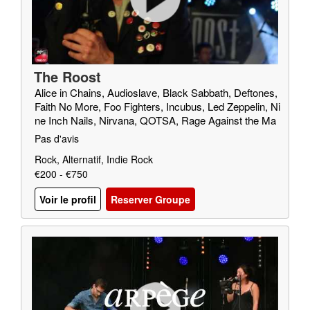
The Roost
Alice in Chains, Audioslave, Black Sabbath, Deftones,
Faith No More, Foo Fighters, Incubus, Led Zeppelin, Ni
ne Inch Nails, Nirvana, QOTSA, Rage Against the Ma
chine, Red Fang, Royal Blood, SOAD, Soundgarden, T
Pas d'avis
riggerfinger, Truck Fighters, Wolfmother
Rock, Alternatif, Indie Rock
€200 - €750
Voir le profil
Reserver Groupe