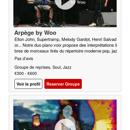
Arpège by Woo
Elton John, Supertramp, Melody Gardot, Henri Salvad
or... Notre duo piano voix propose des interprétations li
bres de morceaux tirés du répertoire moderne pop, jaz
z, soul…
Pas d'avis
Groupe de reprises, Soul, Jazz
€300 - €600
Voir le profil
Reserver Groupe