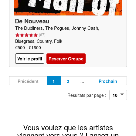
De Nouveau
The Dubliners, The Pogues, Johnny Cash,
(
67
)
Bluegrass, Country, Folk
€500 - €1600
Voir le profil
Reserver Groupe
Précédent
1
2
...
Prochain
Résultats par page :
Vous voulez que les artistes
viennent vers vous ? Lancez un