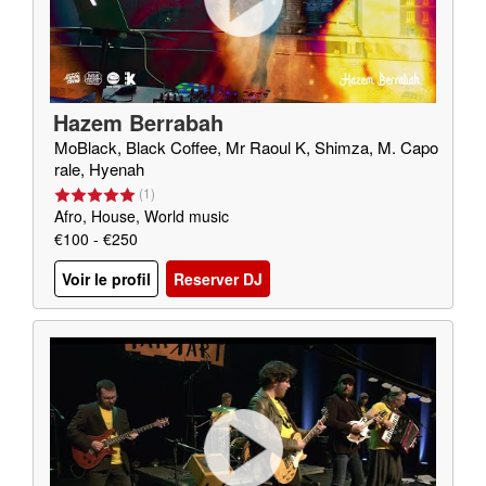
Hazem Berrabah
MoBlack, Black Coffee, Mr Raoul K, Shimza, M. Capo
rale, Hyenah
(
1
)
Afro, House, World music
€100 - €250
Voir le profil
Reserver DJ