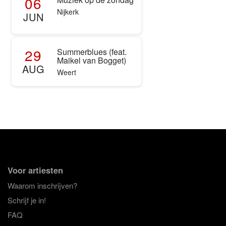
06
Nijkerk
JUN
29
Summerblues (feat.
Maikel van Bogget)
AUG
Weert
Voor artiesten
Waarom inschrijven?
Schrijf je in!
FAQ