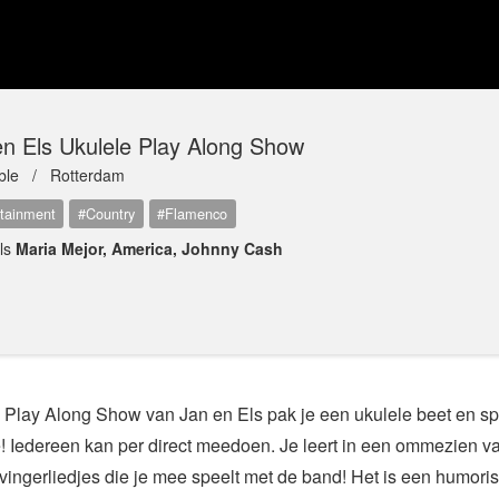
en Els Ukulele Play Along Show
ble /
Rotterdam
tainment
#Country
#Flamenco
als
Maria Mejor, America, Johnny Cash
e Play Along Show van Jan en Els pak je een ukulele beet en spe
! Iedereen kan per direct meedoen. Je leert in een ommezien va
vingerliedjes die je mee speelt met de band! Het is een humori