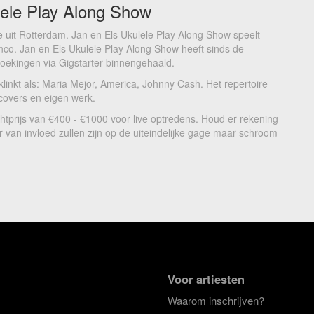
lele Play Along Show
 uit Rotterdam. Jan en Els Ukulele Play Along Show speelt
nco. Jan en Els Ukulele Play Along Show heeft sinds de
 boekingen via Gigstarter binnengehaald.
inkt als: Maria Mejor, America, Johnny Cash. Het repertoire
covers en eigen werk.
htprijs van €400 - €1000 voor live optredens. Houd er rekening
 van invloed zullen zijn op de uiteindelijke gage maar schroom
Voor artiesten
Waarom inschrijven?