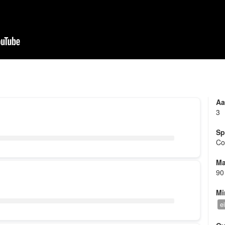
Aa
3
Sp
Co
Ma
90
Mi
ei