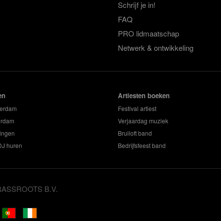
Schrijf je in!
FAQ
PRO lidmaatschap
Netwerk & ontwikkeling
en
Artiesten boeken
terdam
Festival artiest
erdam
Verjaardag muziek
ingen
Bruiloft band
 DJ huren
Bedrijfsfeest band
GRASSROOTS B.V.