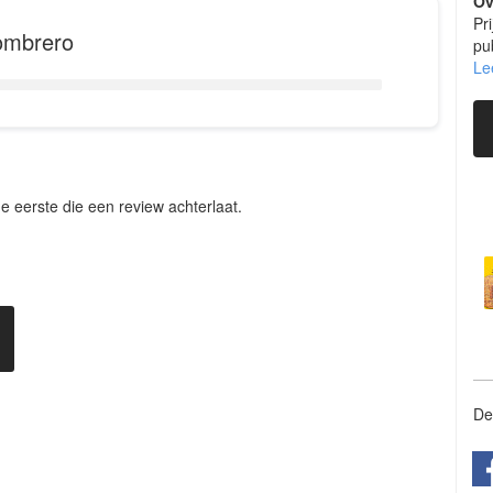
Ov
Pri
ombrero
pu
me
 eerste die een review achterlaat.
De