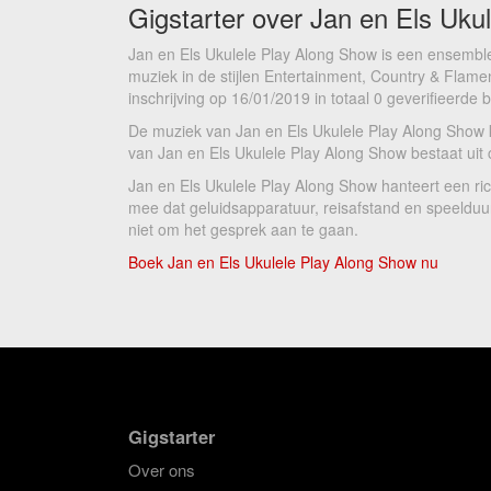
Gigstarter over Jan en Els Uku
Jan en Els Ukulele Play Along Show is een ensemble
muziek in de stijlen Entertainment, Country & Flame
inschrijving op 16/01/2019 in totaal 0 geverifieerde
De muziek van Jan en Els Ukulele Play Along Show kl
van Jan en Els Ukulele Play Along Show bestaat uit 
Jan en Els Ukulele Play Along Show hanteert een ric
mee dat geluidsapparatuur, reisafstand en speelduur
niet om het gesprek aan te gaan.
Boek Jan en Els Ukulele Play Along Show nu
Gigstarter
Over ons