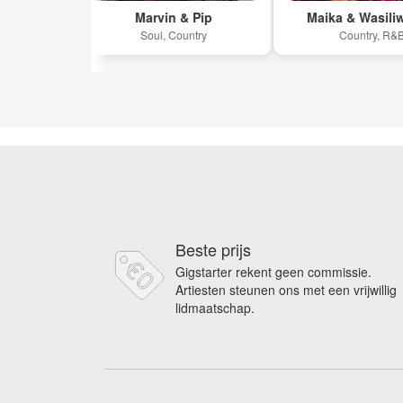
 Kuijs
Marvin & Pip
Maika & Wasiliwits
Soul, Country
Country, R&B
Beste prijs
Gigstarter rekent geen commissie.
Artiesten steunen ons met een vrijwillig
lidmaatschap.