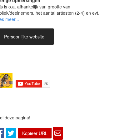
erige opmerkingen
js is o.a. afhankelijk van grootte van
bliek/deelnemers, het aantal artiesten (2-4) en evt.
e te nemen installatie..
Persoonlijke website
el deze pagina!
Kopieer URL