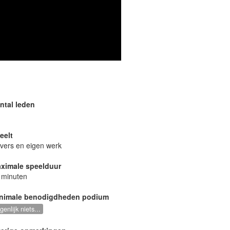
ntal leden
eelt
vers en eigen werk
ximale speelduur
 minuten
nimale benodigdheden podium
genlijk niets...