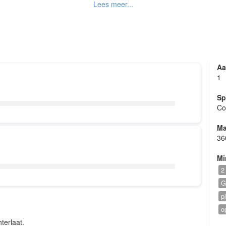
d feestje met hedendaagse top 40 tot de beste klassiekers vanaf 
ance/house met de laatste nieuwe club hits. Lekker in de mix 
microfoon gebruik.
Aa
s dan ook Mainstream, muziek die voor iedereen herkenbaar is. 
1
de gasten regelmatig een goede dansplaat voorbij komen zodat 
Sp
voetjes van de vloer komt.
Co
Ma
36
Mi
2
G
p
o
terlaat.