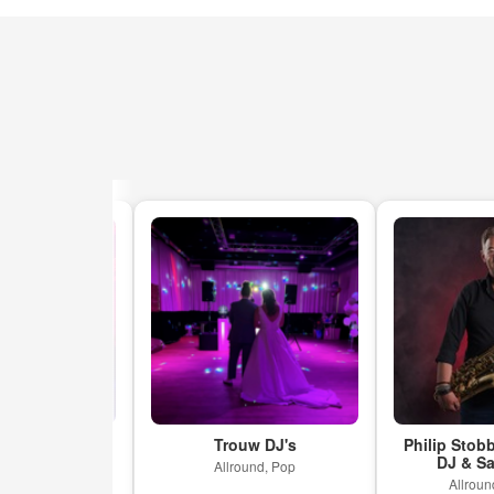
 – DJ Show
Trouw DJ's
Philip Stobbela
’
DJ & Saxof
Allround, Pop
echno
Allround, D