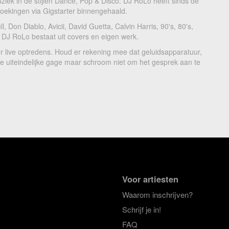
ziek in de stijlen Dance, Pop & Disco. DJ RoLo heeft sinds de
 boekingen via Gigstarter binnengehaald.
, Don Diablo, Avicii, David Guetta, Calvin Harris, 90's, 80's,
 DJ RoLo bestaat uit covers en eigen werk.
r live optredens. Houd er rekening mee dat geluidsapparatuur,
 de uiteindelijke gage maar schroom niet om het gesprek aan te
Voor artiesten
Waarom inschrijven?
Schrijf je in!
FAQ