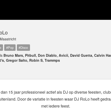
oLo
Maastricht
e
#Pop
#Disco
als
Bruno Mars, Pitbull, Don Diablo, Avicii, David Guetta, Calvin Har
80's, Gregor Salto, Robin S, Trammps
dan 15 jaar professioneel actief als DJ op diverse feesten, club
uitenland. Door de variatie in feesten waar DJ RoLo heeft gedra
met iedere feest.