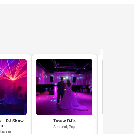
 DJ Show
Trouw DJ's
Philip Stobbelaar 
DJ & Saxofon
Allround, Pop
no
Allround, Dan