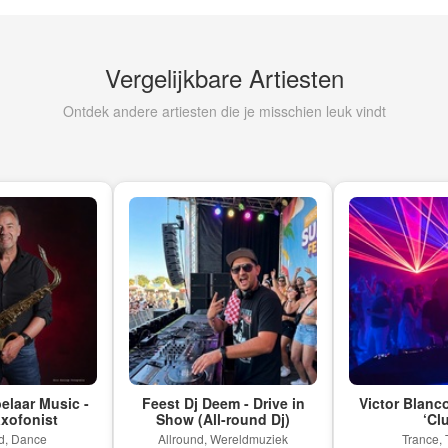
Vergelijkbare Artiesten
Ontdek andere artiesten die je misschien leuk vindt
ar Music -
Feest Dj Deem - Drive in
Victor Blanco –
onist
Show (All-round Dj)
‘Club’
ance
Allround, Wereldmuziek
Trance, Tech