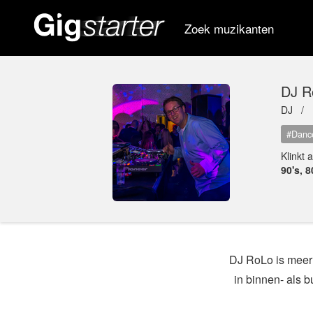
Zoek muzikanten
DJ R
DJ /
#Danc
Klinkt 
90's, 
DJ RoLo is meer 
in binnen- als b