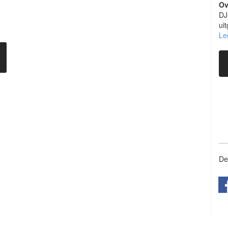
Ov
DJ
ui
le
De