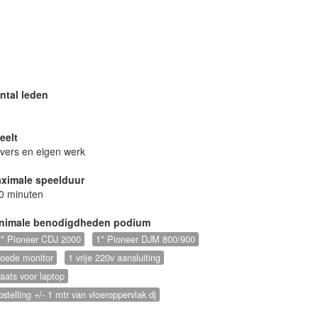
de jaren 60, tot
zonder onnodig
ntal leden
Zo zal er voor al
iedereen met de
eelt
vers en eigen werk
ximale speelduur
0 minuten
nimale benodigdheden podium
 * Pioneer CDJ 2000
1* Pioneer DJM 800/900
oede monitor
1 vrije 220v aansluiting
laats voor laptop
pstelling +/- 1 mtr van vloeroppervlak dj