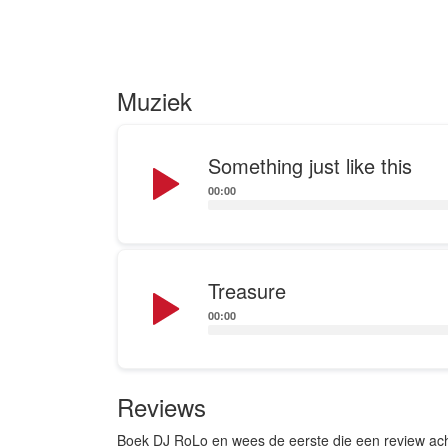
Van een allroun
een avondje d
Muziek
Het toverwoord i
Audio
Something just like this
Player
uw verschillen
00:00
Audio
Treasure
Player
00:00
Reviews
Boek DJ RoLo en wees de eerste die een review ach