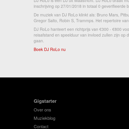
DJ RoLo is een DJ uit Maastricht. DJ RoLo draait mu
inschrijving op 27/01/2018 in totaal 0 geverifieerde
De muziek van DJ RoLo klinkt als: Bruno Mars, Pitbull
Gregor Salto, Robin S, Trammps. Het repertoire van
DJ RoLo hanteert een richtprijs van €300 - €800 voo
reisafstand en speelduur van invloed zullen zijn op
gaan.
Boek DJ RoLo nu
Gigstarter
Over ons
Muziekblog
Contact