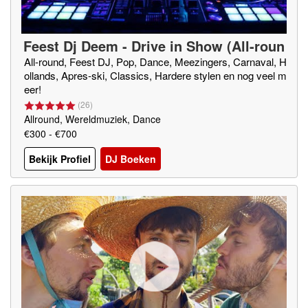
Feest Dj Deem - Drive in Show (All-roun
d Dj)
All-round, Feest DJ, Pop, Dance, Meezingers, Carnaval, H
ollands, Apres-ski, Classics, Hardere stylen en nog veel m
eer!
(
26
)
Allround, Wereldmuziek, Dance
€300 - €700
Bekijk Profiel
DJ Boeken