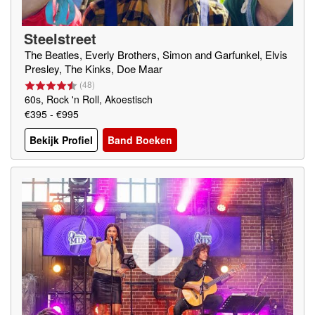
Steelstreet
The Beatles, Everly Brothers, Simon and Garfunkel, Elvis
Presley, The Kinks, Doe Maar
(
48
)
60s, Rock 'n Roll, Akoestisch
€395 - €995
Bekijk Profiel
Band Boeken