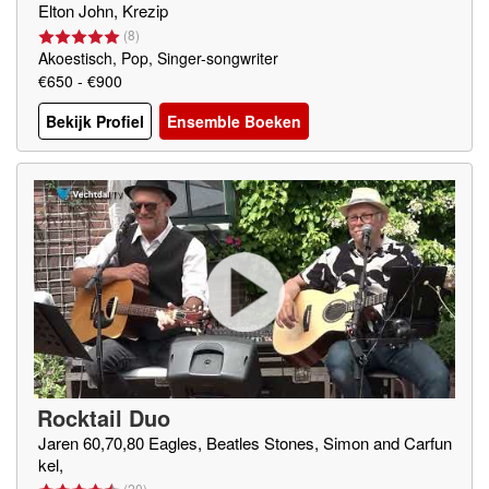
Elton John, Krezip
(
8
)
Akoestisch, Pop, Singer-songwriter
€650 - €900
Bekijk Profiel
Ensemble Boeken
Rocktail Duo
Jaren 60,70,80 Eagles, Beatles Stones, Simon and Carfun
kel,
(
20
)