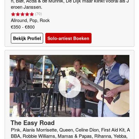
n, Bløf, Acda & de Munnik, De Dijk maar klinkt vooral als J
eroen Janssen.
(
70
)
Allround, Pop, Rock
€350 - €800
Bekijk Profiel
Solo-artiest Boeken
The Easy Road
P!nk, Alanis Morrisette, Queen, Celine Dion, First Aid Kit, A
BBA, Robbie Williams, Mamas & Papas, Rihanna, Yebba,