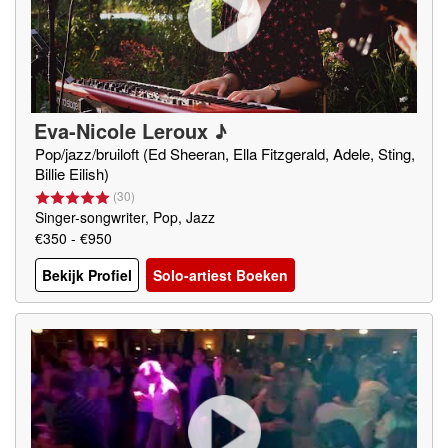
Eva-Nicole Leroux ♪
Pop/jazz/bruiloft (Ed Sheeran, Ella Fitzgerald, Adele, Sting,
Billie Eilish)
(
30
)
Singer-songwriter, Pop, Jazz
€350 - €950
Bekijk Profiel
Solo-artiest Boeken