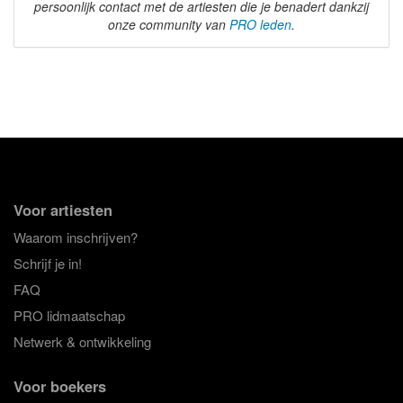
persoonlijk contact met de artiesten die je benadert dankzij
onze community van
PRO leden
.
Voor artiesten
Waarom inschrijven?
Schrijf je in!
FAQ
PRO lidmaatschap
Netwerk & ontwikkeling
Voor boekers