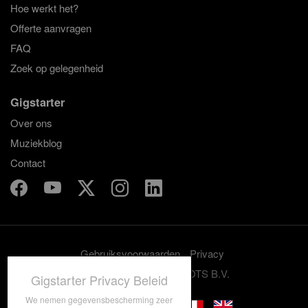
Hoe werkt het?
Offerte aanvragen
FAQ
Zoek op gelegenheid
Gigstarter
Over ons
Muziekblog
Contact
Gebruiksvoorwaarden
Privacy
© 2012-2026 GRASSROOTS B.V.
Gigstarter Privacy Beleid
We nemen gegevensbescherming zeer