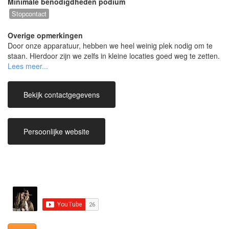
Minimale benodigdheden podium
Stopcontact
Overige opmerkingen
Door onze apparatuur, hebben we heel weinig plek nodig om te
staan. Hierdoor zijn we zelfs in kleine locaties goed weg te zetten.
Prijs is afhankelijk van duo of band, reisafstand en de grootte van
de zaal, dus apparatuur om te versterken en eventuele behoefte
aan lichtshow.
Bekijk contactgegevens
Prijs incl. BTW.
(SoGett is onderdeel van Creative Moments VOF)
Persoonlijke website