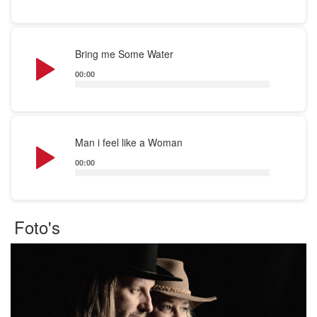
Audio
Bring me Some Water
Player
00:00
Audio
Man i feel like a Woman
Player
00:00
Foto's