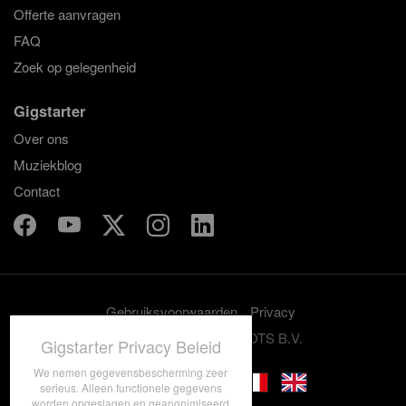
Offerte aanvragen
FAQ
Zoek op gelegenheid
Gigstarter
Over ons
Muziekblog
Contact
Gebruiksvoorwaarden
Privacy
© 2012-2026 GRASSROOTS B.V.
Gigstarter Privacy Beleid
We nemen gegevensbescherming zeer
serieus. Alleen functionele gegevens
worden opgeslagen en geanonimiseerd