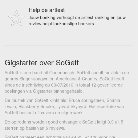
Help de artiest
Jouw boeking verhoogt de artiest-ranking en jouw
review helpt toekomstige boekers.
Gigstarter over SoGett
SoGett is een band uit Oudenbosch. SoGett speelt muziek in de
genres Singer-songwriter, Americana & Country. SoGett heeft
sinds de inschrijving op 03/07/2016 in totaal 12 geverifieerde
boekingen via Gigstarter binnengehaald.
De muziek van SoGett klinkt als: Bruce springsteen, Shania
Twain, Blackberry Smoke, Lynyrd Skynyrd. Het repertoire van
SoGett bestaat uit covers en eigen werk.
De optredens worden goed ontvangen: SoGett krijgt 3.9 uit 5
sterren op basis van 5 reviews.
SoGett hanteert een richtprijs van €450 - €1100 voor live