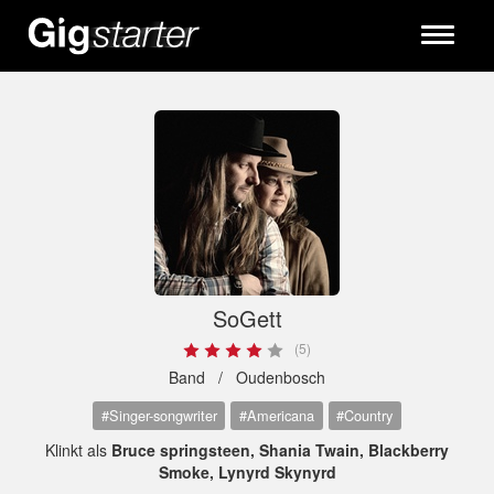
Toggle
navigati
SoGett
(5)
Band /
Oudenbosch
#Singer-songwriter
#Americana
#Country
Klinkt als
Bruce springsteen, Shania Twain, Blackberry
Smoke, Lynyrd Skynyrd