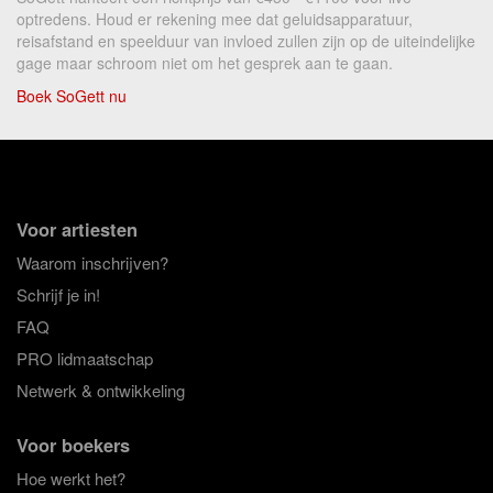
optredens. Houd er rekening mee dat geluidsapparatuur,
reisafstand en speelduur van invloed zullen zijn op de uiteindelijke
gage maar schroom niet om het gesprek aan te gaan.
Boek SoGett nu
Voor artiesten
Waarom inschrijven?
Schrijf je in!
FAQ
PRO lidmaatschap
Netwerk & ontwikkeling
Voor boekers
Hoe werkt het?