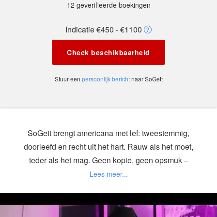
12 geverifieerde boekingen
Indicatie €450 - €1100
Check beschikbaarheid
Stuur een
persoonlijk bericht
naar SoGett
SoGett brengt americana met lef: tweestemmig,
doorleefd en recht uit het hart. Rauw als het moet,
teder als het mag. Geen kopie, geen opsmuk –
gewoon muziek die iets durft te zeggen. Als duo of
met volledige band. Altijd echt.