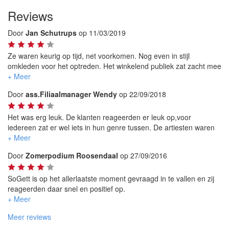
Reviews
Door
Jan Schutrups
op 11/03/2019
Ze waren keurig op tijd, net voorkomen. Nog even in stijl
omkleden voor het optreden. Het winkelend publiek zat zacht mee
te zingen en genoten zichtbaar van hun optreden.
Door
ass.Filiaalmanager Wendy
op 22/09/2018
Het was erg leuk. De klanten reageerden er leuk op,voor
iedereen zat er wel iets in hun genre tussen. De artiesten waren
erg vriendelijk!
Door
Zomerpodium Roosendaal
op 27/09/2016
SoGett is op het allerlaatste moment gevraagd in te vallen en zij
reageerden daar snel en positief op.
Zij brengen een warm optreden, waarbij contact met het publiek
wordt gezocht. Hun repertoire is toegankelijk en ligt prettig in het
Meer reviews
gehoor.