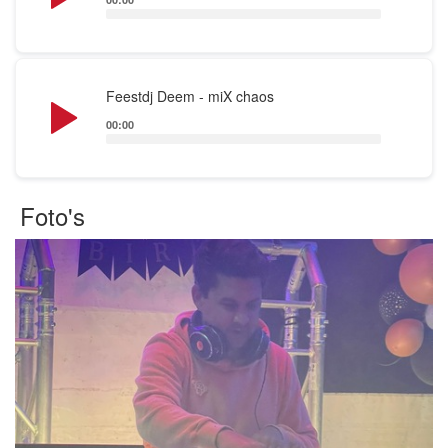
Youtube kanaal : https://youtube.com/@djdeem-
dmb
Audio
Feestdj Deem - miX chaos
Player
00:00
Foto's