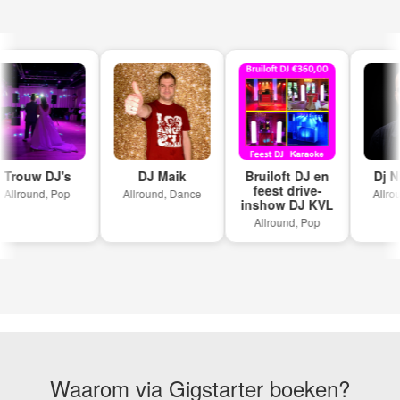
rouw DJ's
DJ Maik
Bruiloft DJ en
Dj Nic
feest drive-
llround, Pop
Allround, Dance
Allroun
inshow DJ KVL
Allround, Pop
Waarom via Gigstarter boeken?