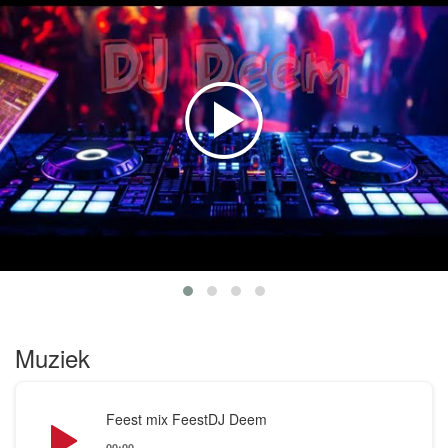
Iedereen met een feestelijk gevoel naar huis te
sturen na een fantastische avond op de dansvloer.
All-round, Pop, Feest, Classics, House, Carnaval,
Freestyle of Hardstyle. FeestDj Deem springt
letterlijk van hit naar hit voor jong en oud!
-Wat voor soort feest is er mogelijk?
Een volledige Drive-in show of alleen een dj voor
verjaardag, jubileum, festival, bedrijfsfeest, thema,
sweet16, schuur/tent-feest en nog veel meer !
-Stuur gerust een berichtje naar de mogelijkheden
en beschikbaarheid.
-Heb je alles al staan ? stuur dan een berichtje voor
een aangepast tarief.
Muziek
-Reviews zijn beperkt, omdat er ook boekingen
buiten deze website worden aangevraagd.
Audio
Feest mix FeestDJ Deem
Player
00:00