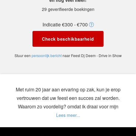
en nog veel meer!
29 geverifieerde boekingen
Indicatie €300 - €700
Check beschikbaarheid
Stuur een
persoonlijk bericht
naar Feest Dj Deem - Drive in Show
Met ruim 20 jaar aan ervaring op zak, kun je erop
vertrouwen dat uw feest een succes zal worden.
Waarom zo voordelig? omdat ik draai voor mijn
plezier en mijn passie voor muziek... Je kan het zo
gek niet verzinnen of (Feest-)Dj Deem is ervoor. De
hele tent gaat op zijn kop, want ik heb maar 1 doel.