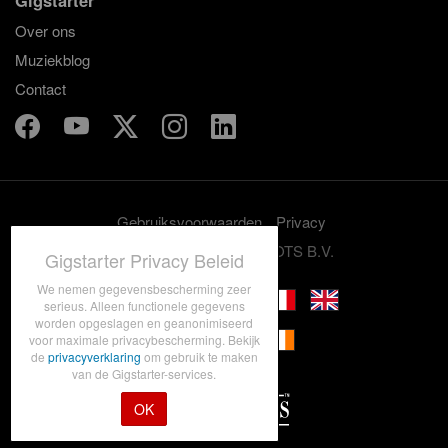
Gigstarter
Over ons
Muziekblog
Contact
Gebruiksvoorwaarden
Privacy
© 2012-2026 GRASSROOTS B.V.
Gigstarter Privacy Beleid
We nemen gegevensbescherming zeer
serieus. Alleen functionele gegevens
worden opgeslagen en geanonimiseerd
voor maximale privacybescherming. Bekijk
de
privacyverklaring
om gebruik te maken
van de Gigstarter-services.
OK