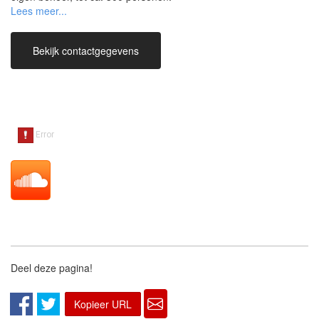
-Dit kan voor een zeer aantrekkelijk tarief worden aangeboden als
totaalprijs, om het extra leuk te houden voor elkaar! Van klein
huisfeest tot een feesttent. vraag gerust naar de mogelijkheden!
Bekijk contactgegevens
-Heb je alles al staan ? stuur dan een berichtje voor een
aangepast tarief.
-Wil je het groter dan 300 personen of een speciale licht/laser
show ? Doe dan een bericht voor meer informatie naar de vele
mogelijkheden hier in, vanwege de juiste connecties met externe
partijen.
-reviews zijn beperkt, omdat er ook boekingen buiten deze
website worden aangevraagd.
Deel deze pagina!
Kopieer URL