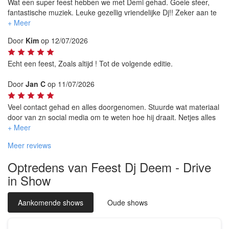
Wat een super feest hebben we met Demi gehad. Goeie sfeer,
fantastische muziek. Leuke gezellig vriendelijke Dj!! Zeker aan te
raden en we gaan Demi zeker nog een keer boeken!
Door
Kim
op 12/07/2026
Echt een feest, Zoals altijd ! Tot de volgende editie.
Door
Jan C
op 11/07/2026
Veel contact gehad en alles doorgenomen. Stuurde wat materiaal
door van zn social media om te weten hoe hij draait. Netjes alles
afgehandeld en heeft er een prachtig huwelijksfeest van gemaakt
! Boven alle verwachtingen! Bedankt !!!
Meer reviews
Optredens van Feest Dj Deem - Drive
in Show
Aankomende shows
Oude shows