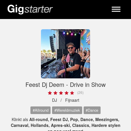
Toggle
navigati
Feest Dj Deem - Drive in Show
(26)
DJ /
Fijnaart
#Allround
#Wereldmuziek
#Dance
Klinkt als
All-round, Feest DJ, Pop, Dance, Meezingers,
Carnaval, Hollands, Apres-ski, Classics, Hardere stylen