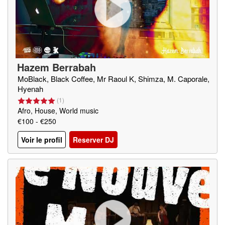
Hazem Berrabah
MoBlack, Black Coffee, Mr Raoul K, Shimza, M. Caporale,
Hyenah
(
1
)
Afro, House, World music
€100 - €250
Voir le profil
Reserver DJ