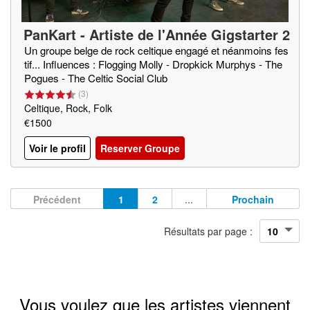
PanKart - Artiste de l'Année Gigstarter 2
020
Un groupe belge de rock celtique engagé et néanmoins fes
tif... Influences : Flogging Molly - Dropkick Murphys - The
Pogues - The Celtic Social Club
(
3
)
Celtique, Rock, Folk
€1500
Voir le profil
Reserver Groupe
Précédent
1
2
...
Prochain
Résultats par page :
Vous voulez que les artistes viennent