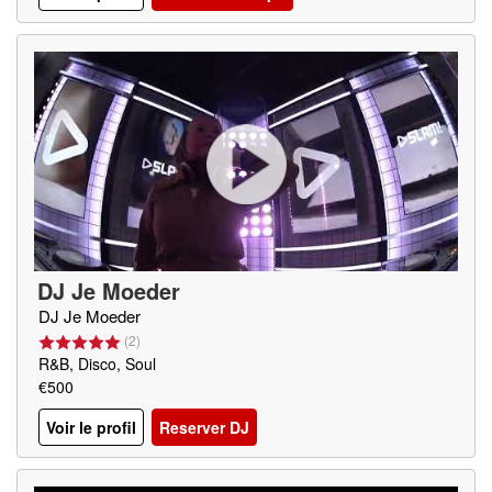
DJ Je Moeder
DJ Je Moeder
(
2
)
R&B, Disco, Soul
€500
Voir le profil
Reserver DJ