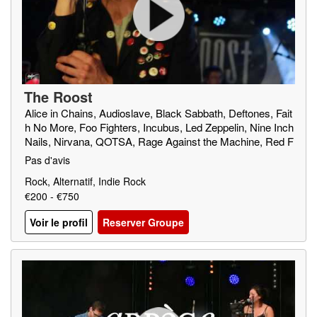
The Roost
Alice in Chains, Audioslave, Black Sabbath, Deftones, Fait
h No More, Foo Fighters, Incubus, Led Zeppelin, Nine Inch
Nails, Nirvana, QOTSA, Rage Against the Machine, Red F
ang, Royal Blood, SOAD, Soundgarden, Triggerfinger, Truc
Pas d'avis
k Fighters, Wolfmother
Rock, Alternatif, Indie Rock
€200 - €750
Voir le profil
Reserver Groupe