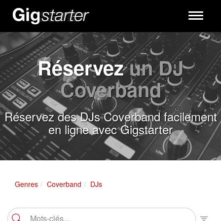
Toggle
navigati
Réservez
un DJ
Coverband
Réservez des DJs Coverband facilement
en ligne avec Gigstarter
Genres
Coverband
DJs