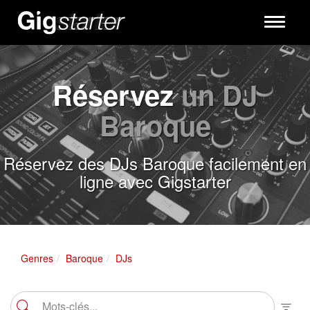
Toggle
navigati
Réservez
un DJ
Baroque
Réservez des DJs Baroque facilement en
ligne avec Gigstarter
Genres
Baroque
DJs