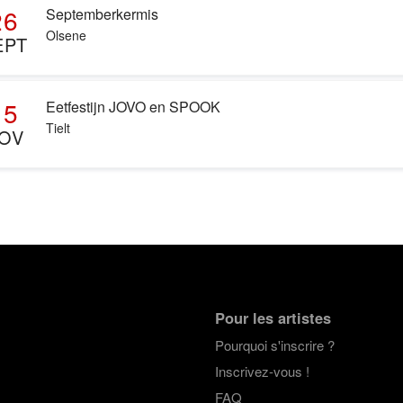
26
Septemberkermis
Olsene
EPT
15
Eetfestijn JOVO en SPOOK
Tielt
OV
Pour les artistes
Pourquoi s'inscrire ?
Inscrivez-vous !
FAQ