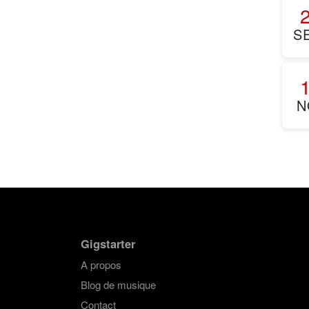
S
N
Gigstarter
A propos
Blog de musique
Contact