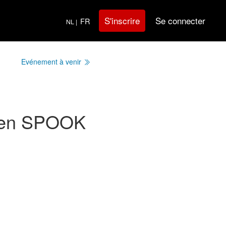
Se connecter
S'inscrire
FR
NL |
Evénement à venir
O en SPOOK