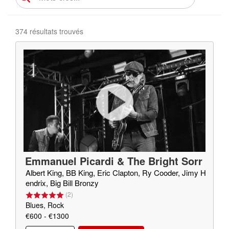
374 résultats trouvés
Emmanuel Picardi & The Bright Sorr
ow
Albert King, BB King, Eric Clapton, Ry Cooder, Jimy H
endrix, Big Bill Bronzy
(
2
)
Blues, Rock
€600 - €1300