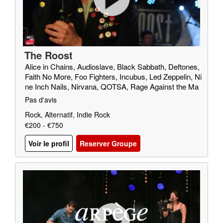
The Roost
Alice in Chains, Audioslave, Black Sabbath, Deftones,
Faith No More, Foo Fighters, Incubus, Led Zeppelin, Ni
ne Inch Nails, Nirvana, QOTSA, Rage Against the Ma
chine, Red Fang, Royal Blood, SOAD, Soundgarden, T
Pas d'avis
riggerfinger, Truck Fighters, Wolfmother
Rock, Alternatif, Indie Rock
€200 - €750
Voir le profil
Reserver Groupe