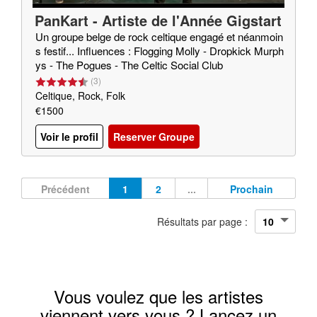
PanKart - Artiste de l'Année Gigstart
er 2020
Un groupe belge de rock celtique engagé et néanmoin
s festif... Influences : Flogging Molly - Dropkick Murph
ys - The Pogues - The Celtic Social Club
(
3
)
Celtique, Rock, Folk
€1500
Voir le profil
Reserver Groupe
Précédent
1
2
...
Prochain
Résultats par page :
Vous voulez que les artistes
viennent vers vous ? Lancez un