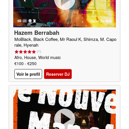
Hazem Berrabah
MoBlack, Black Coffee, Mr Raoul K, Shimza, M. Capo
rale, Hyenah
(
1
)
Afro, House, World music
€100 - €250
Voir le profil
Reserver DJ