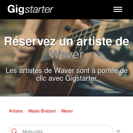
Toggle
navigati
Réservez un artiste de
Waver
Les artistes de Waver sont à portée de
clic avec Gigstarter
Artistes
Waals-Brabant
Waver