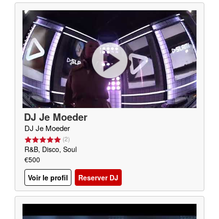
DJ Je Moeder
DJ Je Moeder
(
2
)
R&B, Disco, Soul
€500
Voir le profil
Reserver DJ