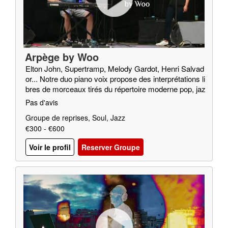
Arpège by Woo
Elton John, Supertramp, Melody Gardot, Henri Salvad
or... Notre duo piano voix propose des interprétations li
bres de morceaux tirés du répertoire moderne pop, jaz
z, soul…
Pas d'avis
Groupe de reprises, Soul, Jazz
€300 - €600
Voir le profil
Reserver Groupe