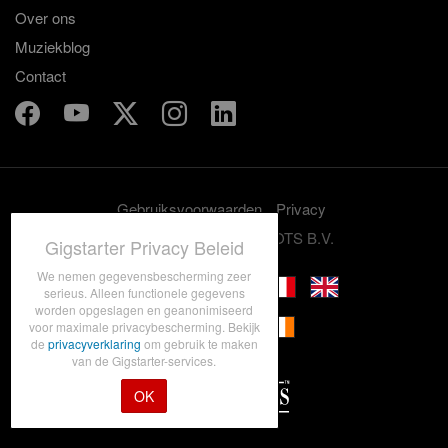
Over ons
Muziekblog
Contact
Gebruiksvoorwaarden
Privacy
© 2012-2026 GRASSROOTS B.V.
Gigstarter Privacy Beleid
We nemen gegevensbescherming zeer
serieus. Alleen functionele gegevens
worden opgeslagen en geanonimiseerd
voor maximale privacybescherming. Bekijk
de
privacyverklaring
om gebruik te maken
van de Gigstarter-services.
OK