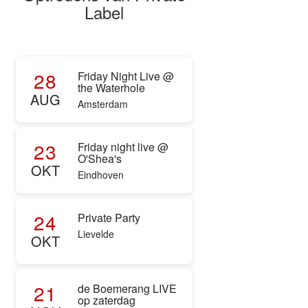
Label
28
Friday Night Live @
the Waterhole
AUG
Amsterdam
23
Friday night live @
O'Shea's
OKT
Eindhoven
24
Private Party
Lievelde
OKT
21
de Boemerang LIVE
op zaterdag