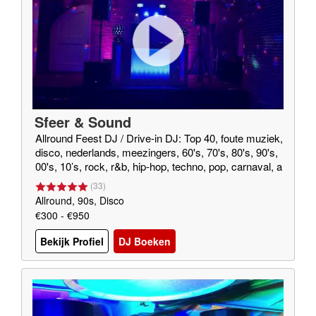
Sfeer & Sound
Allround Feest DJ / Drive-in DJ: Top 40, foute muziek,
disco, nederlands, meezingers, 60's, 70's, 80's, 90's,
00's, 10’s, rock, r&b, hip-hop, techno, pop, carnaval, a
près-ski, hardcore, hardstyle, house
(
33
)
Allround, 90s, Disco
€300 - €950
Bekijk Profiel
DJ Boeken