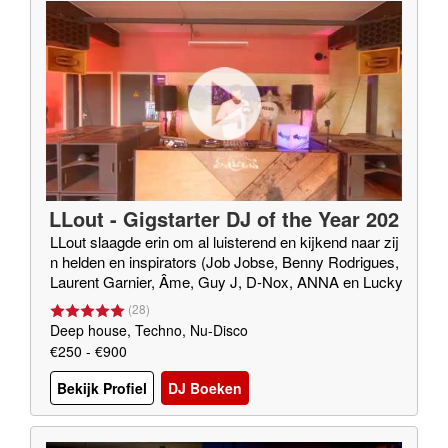
LLout - Gigstarter DJ of the Year 202
0
LLout slaagde erin om al luisterend en kijkend naar zij
n helden en inspirators (Job Jobse, Benny Rodrigues,
Laurent Garnier, Âme, Guy J, D-Nox, ANNA en Lucky
Done Gone (o.v.a.)) een eigen eclectische sound te be
(
28
)
lichamen. DUS: Elke klus durft ie aan!
Deep house, Techno, Nu-Disco
€250 - €900
Bekijk Profiel
DJ Boeken