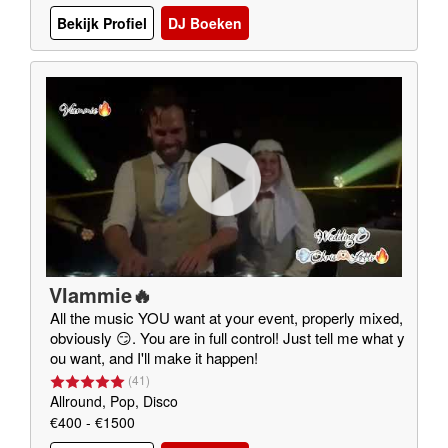
Bekijk Profiel
DJ Boeken
Vlammie🔥
All the music YOU want at your event, properly mixed,
obviously 😏. You are in full control! Just tell me what y
ou want, and I'll make it happen!
(
41
)
Allround, Pop, Disco
€400 - €1500