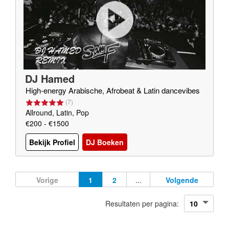
DJ Hamed
High-energy Arabische, Afrobeat & Latin dancevibes
(
7
)
Allround, Latin, Pop
€200 - €1500
Bekijk Profiel
DJ Boeken
Vorige
1
2
...
Volgende
Resultaten per pagina: