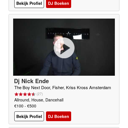
Bekijk Profiel
DJ Boeken
Dj Nick Ende
The Boy Next Door, Fisher, Kriss Kross Amsterdam
(
27
)
Allround, House, Dancehall
€100 - €500
Bekijk Profiel
DJ Boeken