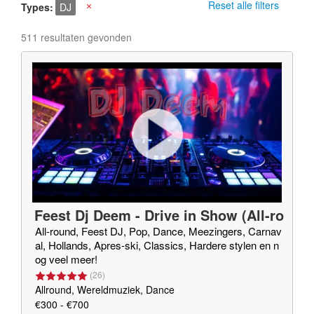
Reset alle filters
Types
DJ
X
511 resultaten gevonden
Feest Dj Deem - Drive in Show (All-ro
und Dj)
All-round, Feest DJ, Pop, Dance, Meezingers, Carnav
al, Hollands, Apres-ski, Classics, Hardere stylen en n
og veel meer!
(
26
)
Allround, Wereldmuziek, Dance
€300 - €700