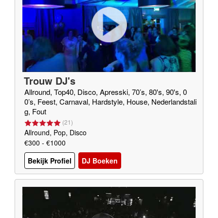
Trouw DJ's
Allround, Top40, Disco, Apresski, 70’s, 80's, 90's, 0
0’s, Feest, Carnaval, Hardstyle, House, Nederlandstali
g, Fout
(
21
)
Allround, Pop, Disco
€300 - €1000
Bekijk Profiel
DJ Boeken