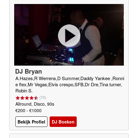
DJ Bryan
A.Hazes,R Werrens,D Summer,Daddy Yankee ,Ronni
e flex,Mr Vegas,Elvis crespo,SFB,Dr Dre,Tina turner,
Robin S.
(
70
)
Allround, Disco, 90s
€200 - €1000
Bekijk Profiel
DJ Boeken