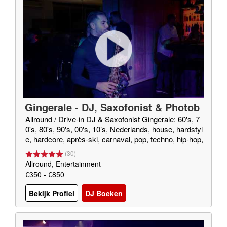
Gingerale - DJ, Saxofonist & Photob
ooth!
Allround / Drive-in DJ & Saxofonist Gingerale: 60's, 7
0's, 80's, 90's, 00's, 10’s, Nederlands, house, hardstyl
e, hardcore, après-ski, carnaval, pop, techno, hip-hop,
R&B, blues, gospel, (smooth) jazz, rock, rock&roll, twi
(
30
)
st, foute muziek, top 40 etc.
Allround, Entertainment
€350 - €850
Bekijk Profiel
DJ Boeken