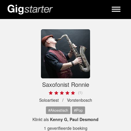
Toggle
navigati
Saxofonist Ronnie
(1)
Soloartiest /
Vorstenbosch
#Akoestisch
#Pop
Klinkt als
Kenny G, Paul Desmond
1 geverifieerde boeking