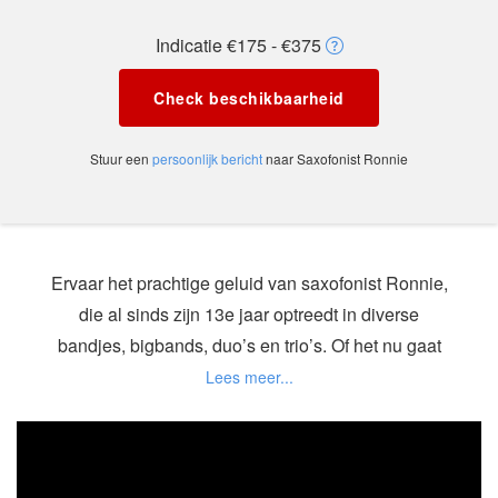
Indicatie €175 - €375
Check beschikbaarheid
Stuur een
persoonlijk bericht
naar Saxofonist Ronnie
Ervaar het prachtige geluid van saxofonist Ronnie,
die al sinds zijn 13e jaar optreedt in diverse
bandjes, bigbands, duo’s en trio’s. Of het nu gaat
om een receptie, een gezellig terras of een klein
feestje, Ronnie past perfect bij elke gelegenheid.
Ronnie kan zowel op één plek spelen als met een
draagbare box rondwandelen tussen uw gasten,