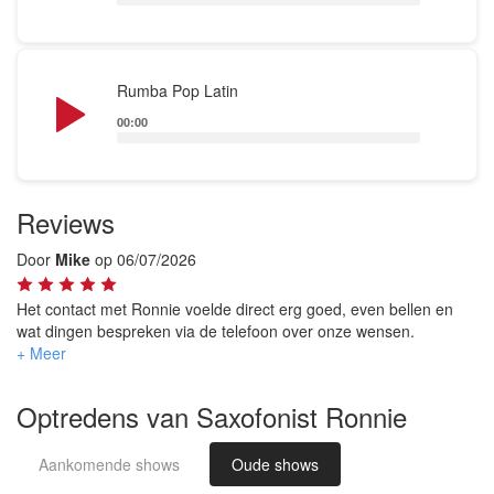
Audio
Rumba Pop Latin
Player
00:00
Reviews
Door
Mike
op 06/07/2026
Het contact met Ronnie voelde direct erg goed, even bellen en
wat dingen bespreken via de telefoon over onze wensen.
Tijdens de borrel van onze bruiloft heeft Ronnie een super
performance neergezet en hebben we veel complimenten gehad
over het feit dat hij er was. Hij speelde veel goede nummers die
Optredens van Saxofonist Ronnie
veel mensen ook mee konden zingen, en onder het genot van
een drankje, spelletje en wat te eten hebben wij genoten van zijn
muziek. Zeker een aandrader!
Aankomende shows
Oude shows