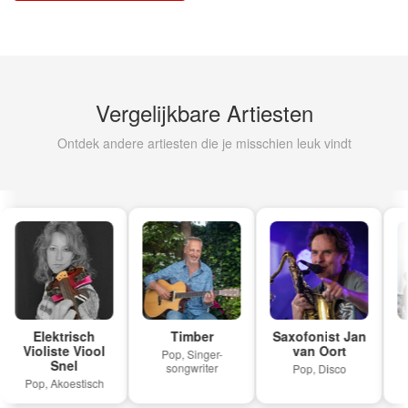
Vergelijkbare Artiesten
Ontdek andere artiesten die je misschien leuk vindt
Elektrisch
Timber
Saxofonist Jan
Violiste Viool
van Oort
Pop, Singer-
Snel
songwriter
Pop, Disco
Pop, Akoestisch