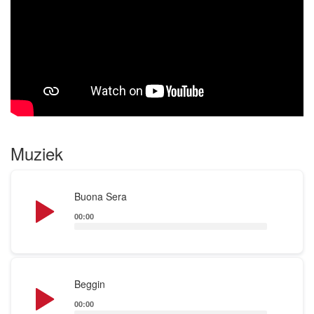
waardoor hij een unieke en interactieve muzikale
ervaring biedt. Zijn repertoire varieert van rustige
standards tot vlotte dansmuziek en alles daar
tussenin, volledig afgestemd op uw wensen.
Met zijn eigen begeleidingsapparatuur en
aanpasbare kledingstijl, zorgt Ronnie ervoor dat zijn
optreden naadloos aansluit bij uw evenement. Maak
uw feest of gelegenheid nog specialer met de
Muziek
veelzijdige en getalenteerde saxofonist Ronnie!
Audio
Buona Sera
Boek nu en geniet van een onvergetelijke muzikale
Player
ervaring!
00:00
Audio
Beggin
Player
00:00