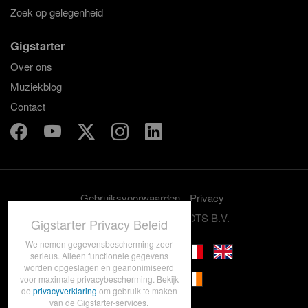
Zoek op gelegenheid
Gigstarter
Over ons
Muziekblog
Contact
Gebruiksvoorwaarden
Privacy
© 2012-2026 GRASSROOTS B.V.
Gigstarter Privacy Beleid
We nemen gegevensbescherming zeer
serieus. Alleen functionele gegevens
worden opgeslagen en geanonimiseerd
voor maximale privacybescherming. Bekijk
de
privacyverklaring
om gebruik te maken
van de Gigstarter-services.