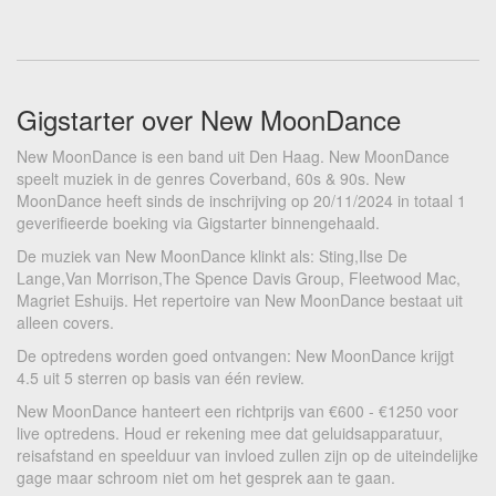
Gigstarter over New MoonDance
New MoonDance is een band uit Den Haag. New MoonDance
speelt muziek in de genres Coverband, 60s & 90s. New
MoonDance heeft sinds de inschrijving op 20/11/2024 in totaal 1
geverifieerde boeking via Gigstarter binnengehaald.
De muziek van New MoonDance klinkt als: Sting,Ilse De
Lange,Van Morrison,The Spence Davis Group, Fleetwood Mac,
Magriet Eshuijs. Het repertoire van New MoonDance bestaat uit
alleen covers.
De optredens worden goed ontvangen: New MoonDance krijgt
4.5 uit 5 sterren op basis van één review.
New MoonDance hanteert een richtprijs van €600 - €1250 voor
live optredens. Houd er rekening mee dat geluidsapparatuur,
reisafstand en speelduur van invloed zullen zijn op de uiteindelijke
gage maar schroom niet om het gesprek aan te gaan.