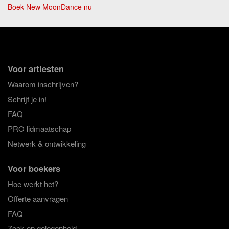
Boek New MoonDance nu
Voor artiesten
Waarom inschrijven?
Schrijf je in!
FAQ
PRO lidmaatschap
Netwerk & ontwikkeling
Voor boekers
Hoe werkt het?
Offerte aanvragen
FAQ
Zoek op gelegenheid