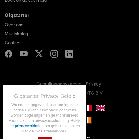
Gigstarter
Over ons
Muziekblog
Contact
Gebruiksvoorwaarden
Privacy
© 2012-2026 GRASSROOTS B.V.
Gigstarter Privacy Beleid
We nemen gegevensbescherming zeer
serieus. Alleen functionele gegevens
worden opgeslagen en geanonimiseerd
voor maximale privacybescherming. Bekijk
de
privacyverklaring
om gebruik te maken
van de Gigstarter-services.