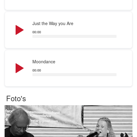
Audio
Just the Way you Are
Player
00:00
Audio
Moondance
Player
00:00
Foto's