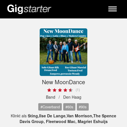
Toggle
navigati
New MoonDance
(1)
Band /
Den Haag
#Coverband
#60s
#90s
Klinkt als
Sting,Ilse De Lange,Van Morrison,The Spence
Davis Group, Fleetwood Mac, Magriet Eshuijs