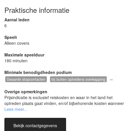
Praktische informatie
Aantal leden
6
Speelt
Alleen covers
Maximale speelduur
180 minuten
Minimale benodigdheden podium
Geaarde stopcontacten
bij buiten optredens overkapping
Overige opmerkingen
Prijsindicatie is exclusief reiskosten en waar in het land het
optreden plaats gaat vinden, en/of bijbehorende kosten wanneer
er extra materiaal gehuurd of ingehuur moet worden. In overleg is
er veel mogelijk.
Bekijk contactgegevens