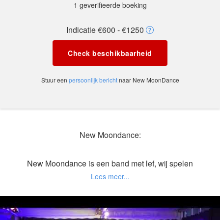
1 geverifieerde boeking
Indicatie €600 - €1250
Check beschikbaarheid
Stuur een
persoonlijk bericht
naar New MoonDance
New Moondance:
New Moondance is een band met lef, wij spelen
nummers waar niet iedere band zich aan waagt.
Covers uit de jaren 60 tot nu, pop met zo af en toe
een latin of jazzy sausje, van Santana tot Van
Morrison, van Magriet Eshuijs tot Fleetwood Mac,