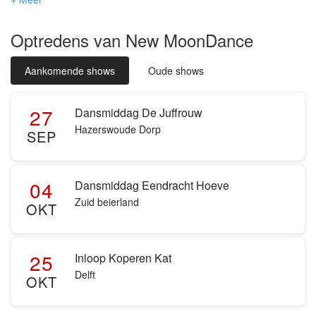
zaal en begon zelfs met de polonaise door gasten mee te nemen.
Echt een aanrader. Vooraf contact gehad met de zangeres en ze
Optredens van New MoonDance
luisterde wat wij graag wilden en dat is zeker gelukt.
Aankomende shows
Oude shows
27
Dansmiddag De Juffrouw
Hazerswoude Dorp
SEP
04
Dansmiddag Eendracht Hoeve
Zuid beierland
OKT
25
Inloop Koperen Kat
Delft
OKT