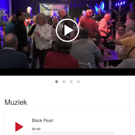
Sade en Diana Krall. Dat kan alleen maar met
ervaren muzikanten, en dat zijn wij, gepokt en
gemazeld in bands als Sandy Coast, Knappe
Mannen Band, Diva’s, Sissy & the Saints,
Candlelight, Fresh Cream en Crossroads. Kwaliteit
gegarandeerd voor een gevarieerd muzikaal uurtje,
sessie of hele avond.
Muziek
Audio
Black Pearl
Player
00:00