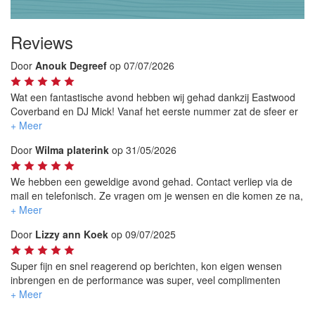
Reviews
Door
Anouk Degreef
op 07/07/2026
Wat een fantastische avond hebben wij gehad dankzij Eastwood
Coverband en DJ Mick! Vanaf het eerste nummer zat de sfeer er
direct goed in en de dansvloer is de hele avond geen moment
leeg geweest.
Door
Wilma platerink
op 31/05/2026
De band speelde ontzettend strak, wist het publiek perfect aan te
voelen en schakelde moeiteloos tussen verschillende stijlen. De
We hebben een geweldige avond gehad. Contact verliep via de
combinatie met DJ Mick was echt ideaal; de overgangen waren
mail en telefonisch. Ze vragen om je wensen en die komen ze na,
naadloos waardoor het feest geen seconde stilviel.
De dansvloer was lekker gevuld en tijdens het spelen kon je
elkaar nog verstaan.
Door
Lizzy ann Koek
op 09/07/2025
Wat wij bovendien enorm hebben gewaardeerd, is dat ze zelfs
Iedereen was enthousiast over de band.
langer zijn doorgegaan dan oorspronkelijk afgesproken. Dat
Echt een aanrader..
typeert hun betrokkenheid en enthousiasme: ze wilden er samen
Super fijn en snel reagerend op berichten, kon eigen wensen
met ons alles aan doen om er een onvergetelijk feest van te
inbrengen en de performance was super, veel complimenten
maken.
gehad ook van de aanwezigen tijdens ons feestje, nogmaals dank
voor de onvergetelijke avond.