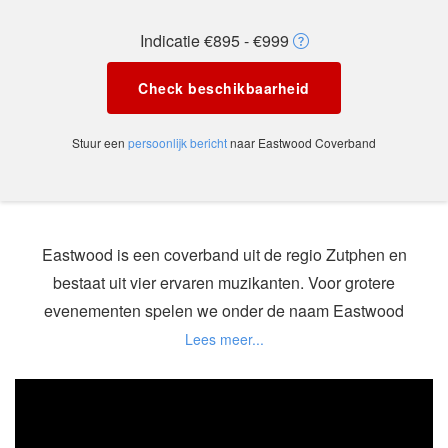
Indicatie €895 - €999
Check beschikbaarheid
Stuur een
persoonlijk bericht
naar Eastwood Coverband
Eastwood is een coverband uit de regio Zutphen en
bestaat uit vier ervaren muzikanten. Voor grotere
evenementen spelen we onder de naam Eastwood
XL. De band wordt uitgebreid met een extra gitarist
voor net wat meer power. Ook kunnen we een
totaalpakket inclusief DJ en geluidsman verzorgen.