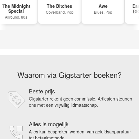
The Midnight
The Bitches
Awe
Eas
Special
(ook
Coverband, Pop
Blues, Pop
Allround, 80s
Ro
Waarom via Gigstarter boeken?
Beste prijs
Gigstarter rekent geen commissie. Artiesten steunen
ons met een vrijwillig lidmaatschap.
Alles is mogelijk
Alles kan besproken worden, van geluidsapparatuur
tot betaalmethode.