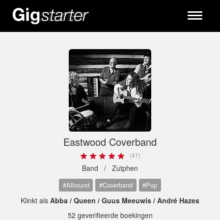
Toggle
navigati
Eastwood Coverband
(41)
Band /
Zutphen
#Allround
#Coverband
#Pop
Klinkt als
Abba / Queen / Guus Meeuwis / André Hazes
52 geverifieerde boekingen