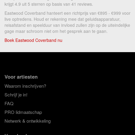
krijgt 4.9 uit 5 sterren op basis van 41 reviews.
Eastwood Coverband hanteert een richtprijs van €895 - €999 voor
live optredens. Houd er rekening mee dat geluidsapparatuur,
reisafstand en speelduur van invloed zullen zijn op de uiteindelijke
gage maar schroom niet om het gesprek aan te gaan.
Boek Eastwood Coverband nu
Voor artiesten
Waarom inschrijven?
Schrijf je in!
FAQ
PRO lidmaatschap
Netwerk & ontwikkeling