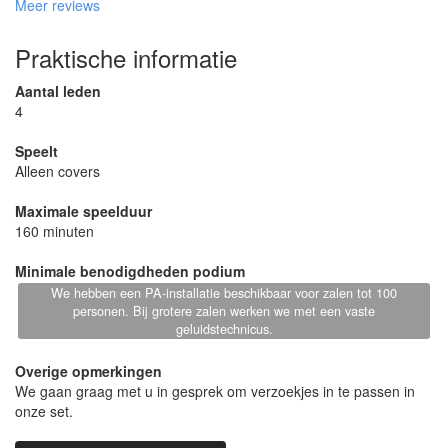
Meer reviews
We hebben van ontzettend veel gasten complimenten gekregen
over de muziek en de sfeer. Als je op zoek bent naar een band
die kwaliteit levert, energie uitstraalt en écht een feestje weet te
Praktische informatie
bouwen, dan kunnen wij Eastwood Coverband en DJ Mick van
harte aanbevelen. Bedankt voor het onvergetelijk maken van
Aantal leden
onze bruiloft!
4
Speelt
Alleen covers
Maximale speelduur
160 minuten
Minimale benodigdheden podium
We hebben een PA-installatie beschikbaar voor zalen tot 100
personen. Bij grotere zalen werken we met een vaste
geluidstechnicus.
Overige opmerkingen
We gaan graag met u in gesprek om verzoekjes in te passen in
onze set.